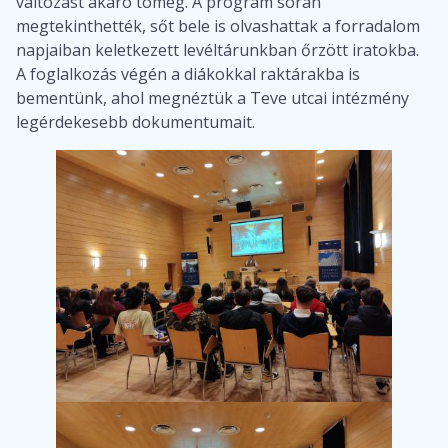
változást akaró tömeg. A program során
megtekinthették, sőt bele is olvashattak a forradalom
napjaiban keletkezett levéltárunkban őrzött iratokba.
A foglalkozás végén a diákokkal raktárakba is
bementünk, ahol megnéztük a Teve utcai intézmény
legérdekesebb dokumentumait.