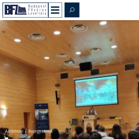
/
Archívum
Bejegyzések