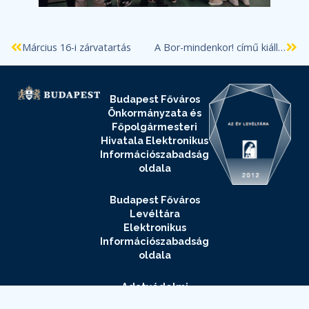
Március 16-i zárvatartás
A Bor-mindenkor! című kiállításunk bemutatása az ELTE Eötvös Collegiumban
Budapest Főváros
Önkormányzata és
Főpolgármesteri
Hivatala Elektronikus
Információszabadság
oldala
Budapest Főváros
Levéltára
Elektronikus
Információszabadság
oldala
Adatvédelmi
és