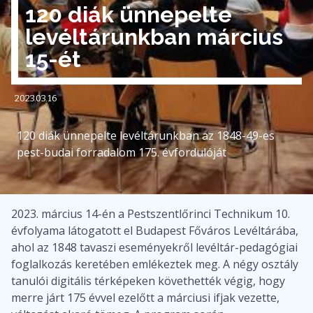
120 diák ünnepelte
levéltárunkban március
15-ét
2023.03.16
120 diák ünnepelte levéltárunkban az 1848-49-es
pest-budai forradalom 175. évfordulóját
2023. március 14-én a Pestszentlőrinci Technikum 10.
évfolyama látogatott el Budapest Főváros Levéltárába,
ahol az 1848 tavaszi eseményekről levéltár-pedagógiai
foglalkozás keretében emlékeztek meg. A négy osztály
tanulói digitális térképeken követhették végig, hogy
merre járt 175 évvel ezelőtt a márciusi ifjak vezette,