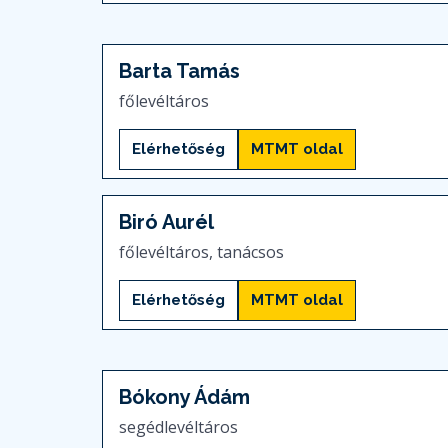
Barta Tamás
főlevéltáros
Elérhetőség
MTMT oldal
Biró Aurél
főlevéltáros, tanácsos
Elérhetőség
MTMT oldal
Bókony Ádám
segédlevéltáros