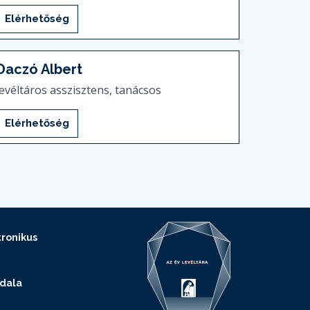
Elérhetőség
Daczó Albert
levéltáros asszisztens, tanácsos
Elérhetőség
ronikus
ldala