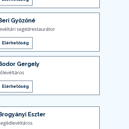
Beri Győzőné
levéltári segédrestaurátor
Elérhetőség
Bodor Gergely
főlevéltáros
Elérhetőség
Brogyányi Eszter
segédlevéltáros