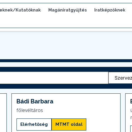
eknek/Kutatóknak
Magániratgyűjtés
Iratképzőknek
Bádi Barbara
főlevéltáros
Elérhetőség
MTMT oldal