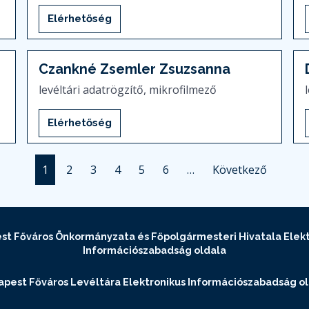
Elérhetőség
Czankné Zsemler Zsuzsanna
levéltári adatrögzítő, mikrofilmező
Elérhetőség
1
2
3
4
5
6
…
Következő
st Főváros Önkormányzata és Főpolgármesteri Hivatala Elekt
Információszabadság oldala
pest Főváros Levéltára Elektronikus Információszabadság o