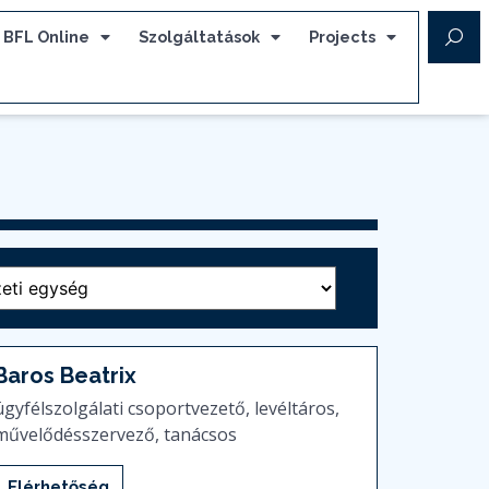
BFL Online
Szolgáltatások
Projects
Baros Beatrix
ügyfélszolgálati csoportvezető, levéltáros,
művelődésszervező, tanácsos
Elérhetőség