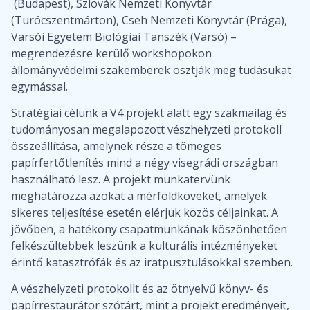
(Budapest), Szlovák Nemzeti Könyvtár
(Turócszentmárton), Cseh Nemzeti Könyvtár (Prága),
Varsói Egyetem Biológiai Tanszék (Varsó) –
megrendezésre kerülő workshopokon
állományvédelmi szakemberek osztják meg tudásukat
egymással.
Stratégiai célunk a V4 projekt alatt egy szakmailag és
tudományosan megalapozott vészhelyzeti protokoll
összeállítása, amelynek része a tömeges
papírfertőtlenítés mind a négy visegrádi országban
használható lesz. A projekt munkatervünk
meghatározza azokat a mérföldköveket, amelyek
sikeres teljesítése esetén elérjük közös céljainkat. A
jövőben, a hatékony csapatmunkának köszönhetően
felkészültebbek leszünk a kulturális intézményeket
érintő katasztrófák és az iratpusztulásokkal szemben.
A vészhelyzeti protokollt és az ötnyelvű könyv- és
papírrestaurátor szótárt, mint a projekt eredményeit,