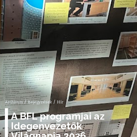
/
/
Archívum
Bejegyzések
Hír
A BFL programjai az
Idegenvezetők
Világnapja 2026