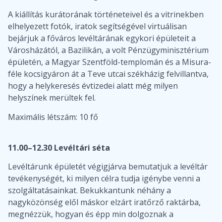
A kiállítás kurátorának történeteivel és a vitrinekben
elhelyezett fotók, iratok segítségével virtuálisan
bejárjuk a főváros levéltárának egykori épületeit a
Városházától, a Bazilikán, a volt Pénzügyminisztérium
épületén, a Magyar Szentföld-templomán és a Misura-
féle kocsigyáron át a Teve utcai székházig felvillantva,
hogy a helykeresés évtizedei alatt még milyen
helyszínek merültek fel.
Maximális létszám: 10 fő
11.00–12.30 Levéltári séta
Levéltárunk épületét végigjárva bemutatjuk a levéltár
tevékenységét, ki milyen célra tudja igénybe venni a
szolgáltatásainkat. Bekukkantunk néhány a
nagyközönség elől máskor elzárt iratőrző raktárba,
megnézzük, hogyan és épp min dolgoznak a