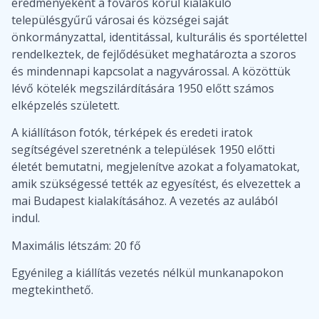
eredményeként a főváros körül kialakuló
településgyűrű városai és községei saját
önkormányzattal, identitással, kulturális és sportélettel
rendelkeztek, de fejlődésüket meghatározta a szoros
és mindennapi kapcsolat a nagyvárossal. A közöttük
lévő kötelék megszilárdítására 1950 előtt számos
elképzelés született.
A kiállításon fotók, térképek és eredeti iratok
segítségével szeretnénk a települések 1950 előtti
életét bemutatni, megjelenítve azokat a folyamatokat,
amik szükségessé tették az egyesítést, és elvezettek a
mai Budapest kialakításához. A vezetés az aulából
indul.
Maximális létszám: 20 fő
Egyénileg a kiállítás vezetés nélkül munkanapokon
megtekinthető.