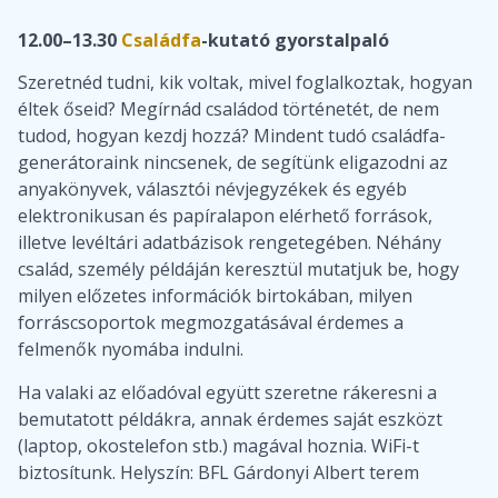
12.00–13.30
Családfa
-kutató gyorstalpaló
Szeretnéd tudni, kik voltak, mivel foglalkoztak, hogyan
éltek őseid? Megírnád családod történetét, de nem
tudod, hogyan kezdj hozzá? Mindent tudó családfa-
generátoraink nincsenek, de segítünk eligazodni az
anyakönyvek, választói névjegyzékek és egyéb
elektronikusan és papíralapon elérhető források,
illetve levéltári adatbázisok rengetegében. Néhány
család, személy példáján keresztül mutatjuk be, hogy
milyen előzetes információk birtokában, milyen
forráscsoportok megmozgatásával érdemes a
felmenők nyomába indulni.
Ha valaki az előadóval együtt szeretne rákeresni a
bemutatott példákra, annak érdemes saját eszközt
(laptop, okostelefon stb.) magával hoznia. WiFi-t
biztosítunk. Helyszín: BFL Gárdonyi Albert terem