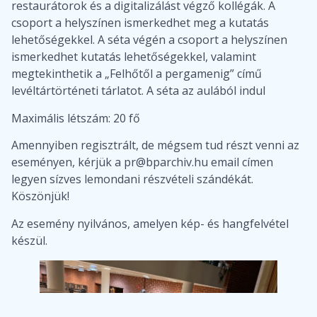
restaurátorok és a digitalizálást végző kollégák. A
csoport a helyszínen ismerkedhet meg a kutatás
lehetőségekkel. A séta végén a csoport a helyszínen
ismerkedhet kutatás lehetőségekkel, valamint
megtekinthetik a „Felhőtől a pergamenig” című
levéltártörténeti tárlatot. A séta az aulából indul
Maximális létszám: 20 fő
Amennyiben regisztrált, de mégsem tud részt venni az
eseményen, kérjük a pr@bparchiv.hu email címen
legyen sízves lemondani részvételi szándékát.
Köszönjük!
Az esemény nyilvános, amelyen kép- és hangfelvétel
készül.