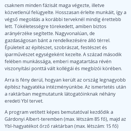
csaknem minden fázisát maga végezte, illetve
közvetlenül felügyelte. Hosszasan érlelte munkáit, így a
végső megoldás a korábbi terveknél mindig érettebb
lett. Tökéletességre törekedett, amiben biztos
arányérzéke segítette. Nagyvonalúan, de
gazdaságosan bánt a rendelkezésére álló térrel.
Épületeit az építészet, szobrászat, festészet és
iparművészet egységeként kezelte. A század második
felében munkássága, emberi magatartása révén
viszonyítási ponttá vált kollégái és megbízói körében.
Arra is fény derül, hogyan került az ország legnagyobb
építész hagyatéka intézményünkbe. Az ismertetés után
a raktárban megmutatunk látogatóinknak néhány
eredeti Ybl tervet.
A program vetített képes bemutatóval kezdődik a
Gárdonyi Albert-teremben (max. létszám 85 fő), majd az
Ybl-hagyatékot őrző raktárban (max. létszám: 15 fő)