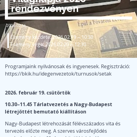
rendezvényen
2026.02.16
Esemény kezdete: 2026.02.19 – 10:30
Esemény vége: 2026.02.20 – 12:30
Programjaink nyilvánosak és ingyenesek. Regisztráció:
https://bkik.hu/idegenvezetok/turnusok/setak
2026. február 19. csütörtök
10.30–11.45 Tárlatvezetés a Nagy-Budapest
létrejöttét bemutató kiállításon
Nagy-Budapest létrehozását félévszázados vita és
tervezés előzte meg. A szerves városfejlődés