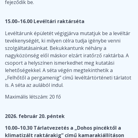
fejeződik be.
15.00–16.00 Levéltári raktárséta
Levéltárunk épületét végigjárva mutatjuk be a levéltár
tevékenységét, ki milyen célra tudja igénybe venni
szolgáltatásainkat. Bekukkantunk néhány a
nagyközönség elől máskor elzárt iratőrző raktárba. A
csoport a helyszínen ismerkedhet meg kutatási
lehetőségekkel. A séta végén megtekinthetik a
„Felhőtől a pergamenig” című levéltártörténeti tárlatot
is. A séta az aulából indul.
Maximális létszám: 20 fő
2026. február 20. péntek
10.00–10.30 Tárlatvezetés a „Dohos pincéktől a
klimatizált raktárakig” című kamarakiállításon