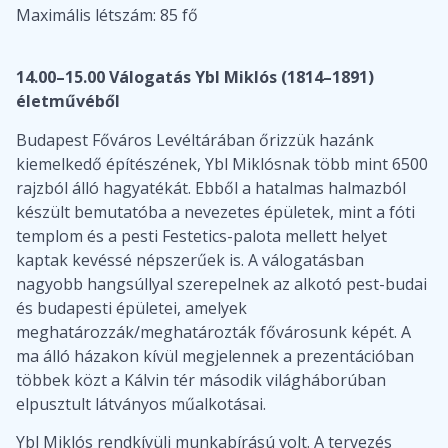
Maximális létszám: 85 fő
14.00–15.00 Válogatás Ybl Miklós (1814–1891)
életművéből
Budapest Főváros Levéltárában őrizzük hazánk
kiemelkedő építészének, Ybl Miklósnak több mint 6500
rajzból álló hagyatékát. Ebből a hatalmas halmazból
készült bemutatóba a nevezetes épületek, mint a fóti
templom és a pesti Festetics-palota mellett helyet
kaptak kevéssé népszerűek is. A válogatásban
nagyobb hangsúllyal szerepelnek az alkotó pest-budai
és budapesti épületei, amelyek
meghatározzák/meghatározták fővárosunk képét. A
ma álló házakon kívül megjelennek a prezentációban
többek közt a Kálvin tér második világháborúban
elpusztult látványos műalkotásai.
Ybl Miklós rendkívüli munkabírású volt. A tervezés