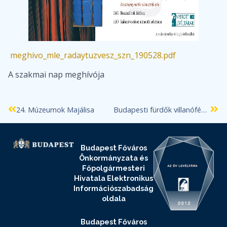
meghivo_mle_radaytuzvesz_szn_190528.pdf
A szakmai nap meghívója
24. Múzeumok Majálisa
Budapesti fürdők villanófényben (XX. század) című kiállítás június 28-ig látogatható!
Budapest Főváros
Önkormányzata és
Főpolgármesteri
Hivatala Elektronikus
Információszabadság
oldala
Budapest Főváros