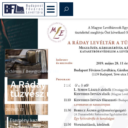
/
/
Archívum
Bejegyzések
Hír
A Ráday Levéltár a
tűzvész után
2019.05.17
Esemény kezdete: 2019.05.28 – 11:00
Esemény vége: 2019.05.28 – 17:00