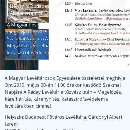
Helyszín: Budapest Főváros Levéltára, Gárdonyi
Albert terem (1139 Budapest, Teve utca 3–5.)
A Magyar Levéltárosok Egyesülete tisztelettel
meghívja Önt 2019. május 28-án 11.00 órakor kezdődő
Szakmai Napjára A Ráday Levéltár a tűzvész után –
Megelőzés, kárelhárítás, kárenyhítés,
katasztrófavédelem a levéltárakban címmel.
A Magyar Levéltárosok Egyesülete tisztelettel meghívja
Önt 2019. május 28-án 11.00 órakor kezdődő Szakmai
Napjára A Ráday Levéltár a tűzvész után – Megelőzés,
kárelhárítás, kárenyhítés, katasztrófavédelem a
levéltárakban címmel.
Helyszín: Budapest Főváros Levéltára, Gárdonyi Albert
terem