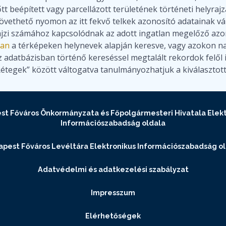
tt beépített vagy parcellázott területének történeti helyra
követhető nyomon az itt fekvő telkek azonosító adatainak vá
ajzi számához kapcsolódnak az adott ingatlan megelőző azo
ban
a térképeken helynevek alapján keresve, vagy azokon nav
 adatbázisban történő kereséssel megtalált rekordok felől 
tegek” között váltogatva tanulmányozhatjuk a kiválasztott 
st Főváros Önkormányzata és Főpolgármesteri Hivatala Elekt
Információszabadság oldala
pest Főváros Levéltára Elektronikus Információszabadság o
Adatvédelmi és adatkezelési szabályzat
Impresszum
Elérhetőségek