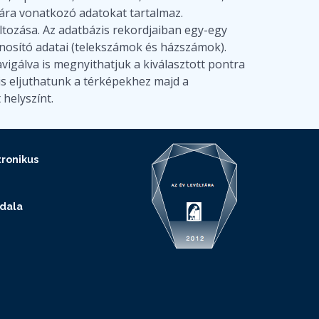
jzára vonatkozó adatokat tartalmaz.
ltozása. Az adatbázis rekordjaiban egy-egy
nosító adatai (telekszámok és házszámok).
igálva is megnyithatjuk a kiválasztott pontra
is eljuthatunk a térképekhez majd a
helyszínt.
ronikus
ldala