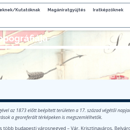
eknek/Kutatóknak
Magániratgyűjtés
Iratképzőknek
opográfiája
ével az 1873 előtt beépített területen a 17. század végétől napja
ozások a georeferált térképeken is megszemlélhetők.
s több budapesti városnegyed – Vár, Krisztinaváros, Belvár