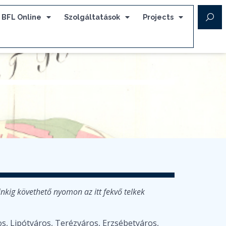
BFL Online
Szolgáltatások
Projects
inkig követhető nyomon az itt fekvő telkek
os, Lipótváros, Terézváros, Erzsébetváros,