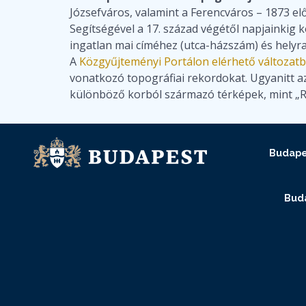
Józsefváros, valamint a Ferencváros – 1873 elő
Segítségével a 17. század végétől napjainkig 
ingatlan mai címéhez (utca-házszám) és helyr
A
Közgyűjteményi Portálon elérhető változat
vonatkozó topográfiai rekordokat. Ugyanitt az
különböző korból származó térképek, mint „Ré
Budape
Buda