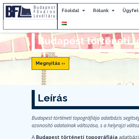
Főoldal
Rólunk
Ügyfel
Budapest történeti t
Megnyitás ››
Leírás
Budapest történeti topográfiája adatbázis segítség
azonosító adatainak változása, s a helyrajzi vált
A
Budapest történeti topográfiája
adatbázi