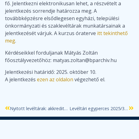
fő. Jelentkezni elektronikusan lehet, a részvételt a
jelentkezés sorrendje határozza meg. A
továbbképzésre elsődlegesen egyházi, települési
önkormányzati és szaklevéltárak munkatársainak a
jelentkezését várjuk. A kurzus óraterve
itt tekinthető
meg
.
Kérdéseikkel forduljanak Mátyás Zoltán
főosztályvezetőhöz: matyas.zoltan@bparchiv.hu
Jelentkezési határidő: 2025. október 10.
A jelentkezés
ezen az oldalon
végezhető el.
Nyitott levéltárak: akkreditált továbbképzés levéltárosok számára a BFL-ben
Levéltári egyperces 2025/33. Budapesti Művészeti Hetek
Budapest Főváros
Önkormányzata és