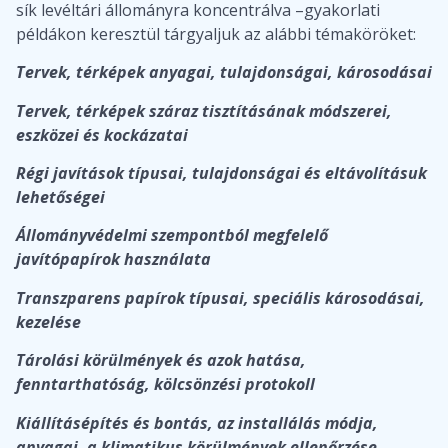
sík levéltári állományra koncentrálva –gyakorlati
példákon keresztül tárgyaljuk az alábbi témaköröket:
Tervek, térképek anyagai, tulajdonságai, károsodásai
Tervek, térképek száraz tisztításának módszerei,
eszközei és kockázatai
Régi javítások típusai, tulajdonságai és eltávolításuk
lehetőségei
Állományvédelmi szempontból megfelelő
javítópapírok használata
Transzparens papírok típusai, speciális károsodásai,
kezelése
Tárolási körülmények és azok hatása,
fenntarthatóság, kölcsönzési protokoll
Kiállításépítés és bontás, az installálás módja,
anyagai, a klimatikus körülmények ellenőrzése