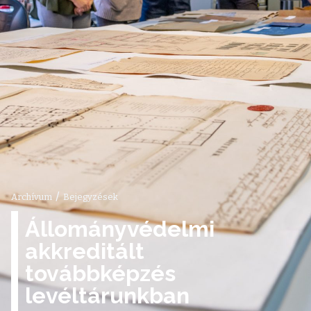
/
Archívum
Bejegyzések
Állományvédelmi
akkreditált
továbbképzés
levéltárunkban