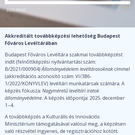
2025.09.20
Akkreditált továbbképzési lehetőség Budapest
Főváros Levéltárában
Budapest Főváros Levéltára szakmai továbbképzést
indít (felnőttképzési nyilvántartási szám:
B/2021/000904)
Állományvédelem levéltárosoknak
címmel
(akkreditációs azonosító szám: VI/386-
1/2022/KONYVLEV) levéltári munkatársak számára. A
képzés fókusza:
Nagyméretű levéltári iratok
állományvédelme.
A képzés időpontja: 2025. december
1–4.
A továbbképzés a Kulturális és Innovációs
Minisztérium támogatásával valósul meg, a képzésen
való részvétel ingyenes, de regisztrációhoz kötött.