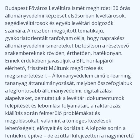
Budapest Főváros Levéltára ismét meghirdeti 30 órás
állományvédelmi képzését elsősorban levéltárosok,
segédlevéltárosok és egyéb levéltári dolgozók
számára. A részben megújított tematikájú,
gyakorlatorientált tanfolyam célja, hogy naprakész
állományvédelmi ismereteket biztosítson a résztvevő
szakembereknek röviden, érthetően, hatékonyan.
Ennek érdekében javasoljuk a BFL honlapjáról
elérhető, frissített Múltunk megőrzése és
megismertetése I. – Állományvédelem című e-learning
tananyag áttanulmányozását, melyben összefoglaltuk
a legfontosabb állományvédelmi, digitalizálási
alapelveket, bemutatjuk a levéltári dokumentumok
felépítését és lebomlási folyamatait, a raktározás,
kiállítás során felmerülő problémákat és
megoldásokat, valamint a tömeges kezelések
lehetőségeit, előnyeit és korlátait. A képzés során a
fentiekre építve – de ezúttal kifejezetten a nagyméretű