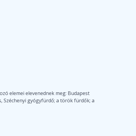
tározó elemei elevenednek meg: Budapest
s, Széchenyi gyógyfürdő; a török fürdők; a