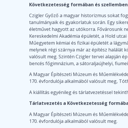
Következetesség formában és szellemben 
Czigler Győző a magyar historizmus sokat fogl
tanulmányaik és gyakorlatuk során. Egy sikere
életművet hagyott az utókorra. Fővárosunk nek
Kereskedelmi Akadémia épületét, a Hold utcai é
Műegyetem kémiai és fizikai épületét a lágymá
melynek régi szárnya már az építész halálát k
valósult meg. Szintén Czigler tervei alapján é
bencés főgimnázium, a sátoraljaújhelyi, fium
A Magyar Építészeti Múzeum és Műemlékvédel
170. évfordulója alkalmából valósult meg, Tót
A kiállítás egyénileg és tárlatvezetéssel tekin
Tárlatvezetés a Következetesség formában
A Magyar Építészeti Múzeum és Műemlékvédel
170. évfordulója alkalmából valósult meg.