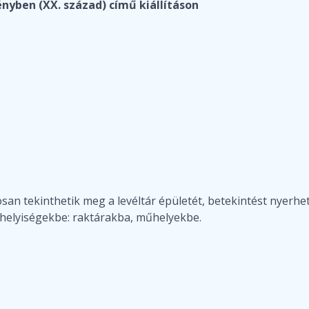
nyben (XX. század) című kiállításon
san tekinthetik meg a levéltár épületét, betekintést nyerhet
helyiségekbe: raktárakba, műhelyekbe.