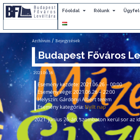
Főoldal
Rólunk
Ügyfel
/
Archívum
Bejegyzések
Budapest Főváros Le
2021.06.16
Esemény kezdete: 2021.06.26 – 00:00
Esemény vége: 2021.06.26 – 22:00
Helyszín: Gárdonyi Albert terem
Esemény kategória:
Nyílt nap
2021. június 26-án, szombaton kerül sor az 