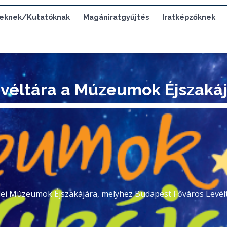
eknek/Kutatóknak
Magániratgyűjtés
Iratképzőknek
véltára a Múzeumok Éjszaká
idei Múzeumok Éjszakájára, melyhez Budapest Főváros Levélt