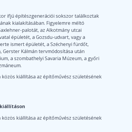
or ifjú építészgenerációi sokszor találkoztak
tának kialakításában. Figyelemre méltó
Saxlehner-palotát, az Alkotmány utcai
vatal épületét, a Gozsdu-udvart, vagy a
rte ismert épületét, a Széchenyi fürdőt,
ja, Gerster Kálmán tervmódosítása után
tórium, a szombathelyi Savaria Múzeum, a győri
Pázmáneum.
özös kiállítása az építőművész születésének
iállításon
özös kiállítása az építőművész születésének