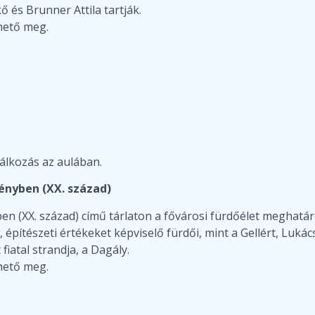
kő és Brunner Attila tartják.
thető meg.
alálkozás az aulában.
fényben (XX. század)
yben (XX. század) című tárlaton a fővárosi fürdőélet megha
építészeti értékeket képviselő fürdői, mint a Gellért, Lukác
 fiatal strandja, a Dagály.
thető meg.