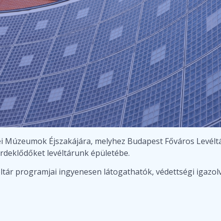
dei Múzeumok Éjszakájára, melyhez Budapest Főváros Levéltár
érdeklődőket levéltárunk épületébe.
éltár programjai ingyenesen látogathatók, védettségi igazol