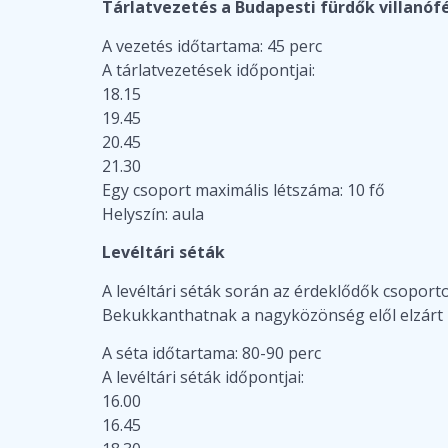
Tárlatvezetés a Budapesti fürdők villanófé
A vezetés időtartama: 45 perc
A tárlatvezetések időpontjai:
18.15
19.45
20.45
21.30
Egy csoport maximális létszáma: 10 fő
Helyszín: aula
Levéltári séták
A levéltári séták során az érdeklődők csoporto
Bekukkanthatnak a nagyközönség elől elzárt 
A séta időtartama: 80-90 perc
A levéltári séták időpontjai:
16.00
16.45