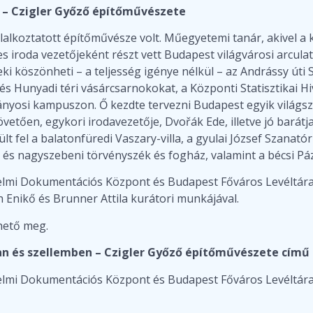
– Czigler Győző építőművészete
alkoztatott építőművésze volt. Műegyetemi tanár, akivel a k
s iroda vezetőjeként részt vett Budapest világvárosi arcula
i köszönheti – a teljesség igénye nélkül – az Andrássy úti 
s Hunyadi téri vásárcsarnokokat, a Központi Statisztikai Hi
nyosi kampuszon. Ő kezdte tervezni Budapest egyik világsze
övetően, egykori irodavezetője, Dvořák Ede, illetve jó barát
pült fel a balatonfüredi Vaszary-villa, a gyulai József Szana
ei és nagyszebeni törvényszék és fogház, valamint a bécsi 
mi Dokumentációs Központ és Budapest Főváros Levéltára k
h Enikő és Brunner Attila kurátori munkájával.
thető meg.
 és szellemben – Czigler Győző építőművészete című k
mi Dokumentációs Központ és Budapest Főváros Levéltára k