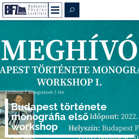
/
/
Archívum
Bejegyzések
Hír
Budapest története
monográfia első
workshop