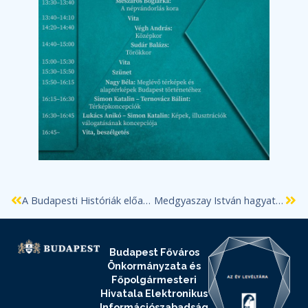
A Budapesti Históriák előadásai
Medgyaszay István hagyatéka a levéltárban
Budapest Főváros
Önkormányzata és
Főpolgármesteri
Hivatala Elektronikus
Információszabadság