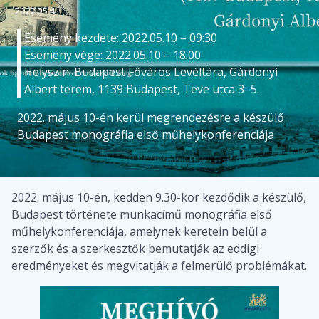
2022.05.4
Esemény kezdete: 2022.05.10 – 09:30
Esemény vége: 2022.05.10 – 18:00
Helyszín: Budapest Főváros Levéltára, Gárdonyi
Albert terem, 1139 Budapest, Teve utca 3–5.
2022. május 10-én kerül megrendezésre a készülő
Budapest monográfia első műhelykonferenciája
2022. május 10-én, kedden 9.30-kor kezdődik a készülő,
Budapest története munkacímű monográfia első
műhelykonferenciája, amelynek keretein belül a
szerzők és a szerkesztők bemutatják az eddigi
eredményeket és megvitatják a felmerülő problémákat.