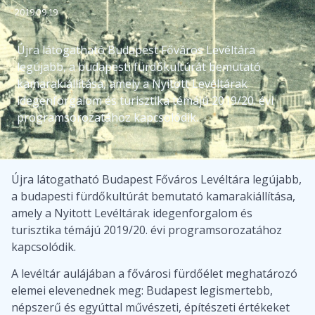
2019.09.19
Újra látogatható Budapest Főváros Levéltára
legújabb, a budapesti fürdőkultúrát bemutató
kamarakiállítása, amely a Nyitott Levéltárak
idegenforgalom és turisztika témájú 2019/20. évi
programsorozatához kapcsolódik.
Újra látogatható Budapest Főváros Levéltára legújabb,
a budapesti fürdőkultúrát bemutató kamarakiállítása,
amely a Nyitott Levéltárak idegenforgalom és
turisztika témájú 2019/20. évi programsorozatához
kapcsolódik.
A levéltár aulájában a fővárosi fürdőélet meghatározó
elemei elevenednek meg: Budapest legismertebb,
népszerű és egyúttal művészeti, építészeti értékeket