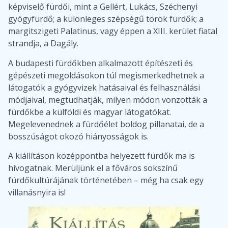
képviselő fürdői, mint a Gellért, Lukács, Széchenyi
gyógyfürdő; a különleges szépségű török fürdők; a
margitszigeti Palatinus, vagy éppen a XIII. kerület fiatal
strandja, a Dagály.
A budapesti fürdőkben alkalmazott építészeti és
gépészeti megoldásokon túl megismerkedhetnek a
látogatók a gyógyvizek hatásaival és felhasználási
módjaival, megtudhatják, milyen módon vonzották a
fürdőkbe a külföldi és magyar látogatókat.
Megelevenednek a fürdőélet boldog pillanatai, de a
bosszúságot okozó hiányosságok is.
A kiállításon középpontba helyezett fürdők ma is
hívogatnak. Merüljünk el a főváros sokszínű
fürdőkultúrájának történetében – még ha csak egy
villanásnyira is!