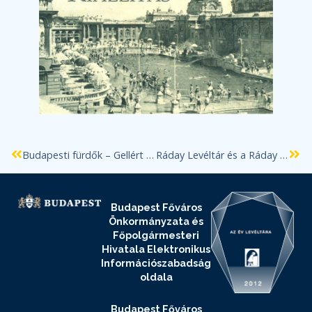
Budapesti fürdők – Gellért Gyógyfürdő és Uszoda
Ráday Levéltár és a Ráday Gyűjtemény Kézirattára a BFL-ben
Budapest Főváros
Önkormányzata és
Főpolgármesteri
Hivatala Elektronikus
Információszabadság
oldala
Budapest Főváros