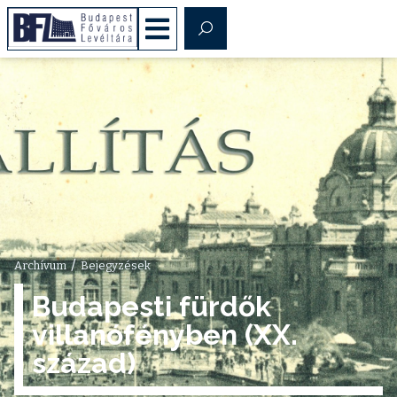
/
Archívum
Bejegyzések
Budapesti fürdők
villanófényben (XX.
század)