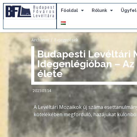
Főoldal
Rólunk
Ügyfel
/
Archívum
Bejegyzések
Budapesti Levéltári 
Idegenlégióban – Az 
élete
2023.03.14
A Levéltári Mozaikok új száma esettanulmány
kötelékében megforduló, hazájukat különböző