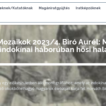
eknek/Kutatóknak
Magániratgyűjtés
Iratképzőknek
Mozaikok 2023/4. Biró Aurél:
indokínai háborúban hősi halá
 egy előkészületben álló monográfiához, amely az indokína
 okokból elhagyó magyarok életútjait tárja fel. Horváth B