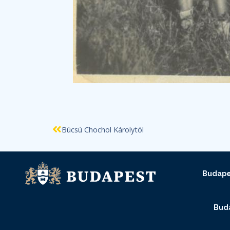
Búcsú Chochol Károlytól
Budape
Buda