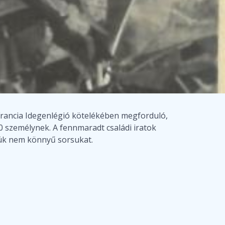
Francia Idegenlégió kötelékében megforduló,
0 személynek. A fennmaradt családi iratok
jük nem könnyű sorsukat.