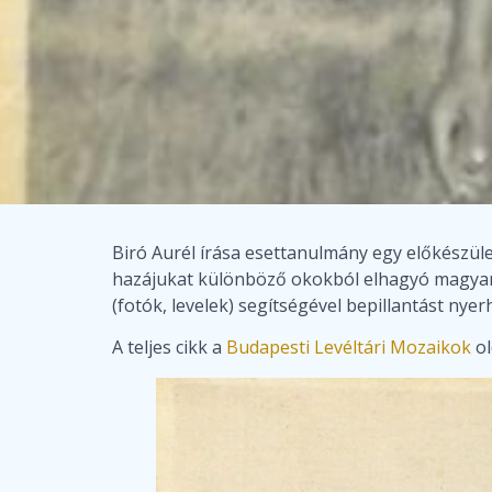
Biró Aurél írása esettanulmány egy előkészül
hazájukat különböző okokból elhagyó magyarok 
(fotók, levelek) segítségével bepillantást n
A teljes cikk a
Budapesti Levéltári Mozaikok
o