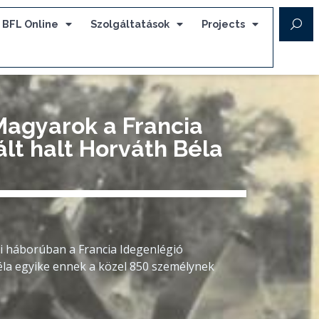
BFL Online
Szolgáltatások
Projects
 Magyarok a Francia
lt halt Horváth Béla
i háborúban a Francia Idegenlégió
éla egyike ennek a közel 850 személynek