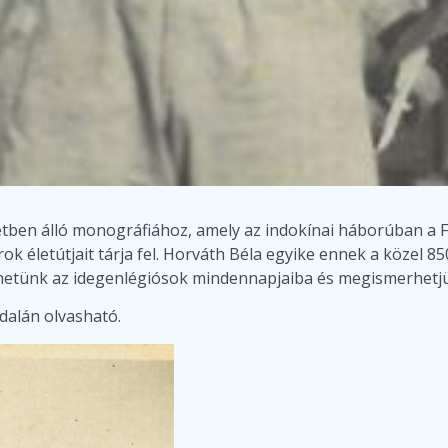
etben álló monográfiához, amely az indokínai háborúban a 
életútjait tárja fel. Horváth Béla egyike ennek a közel 85
yerhetünk az idegenlégiósok mindennapjaiba és megismerhet
ldalán olvasható.