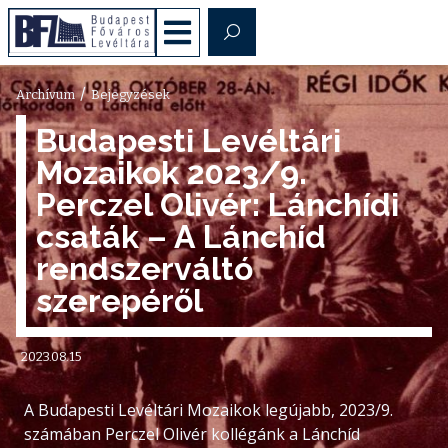
/
Archívum
Bejegyzések
Budapesti Levéltári
Mozaikok 2023/9.
Perczel Olivér: Lánchídi
csaták – A Lánchíd
rendszerváltó
szerepéről
2023.08.15
A Budapesti Levéltári Mozaikok legújabb, 2023/9.
számában Perczel Olivér kollégánk a Lánchíd