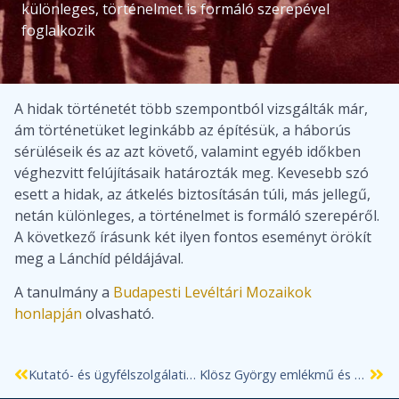
különleges, történelmet is formáló szerepével
foglalkozik
A hidak történetét több szempontból vizsgálták már,
ám történetüket leginkább az építésük, a háborús
sérüléseik és az azt követő, valamint egyéb időkben
véghezvitt felújításaik határozták meg. Kevesebb szó
esett a hidak, az átkelés biztosításán túli, más jellegű,
netán különleges, a történelmet is formáló szerepéről.
A következő írásunk két ilyen fontos eseményt örökít
meg a Lánchíd példájával.
A tanulmány a
Budapesti Levéltári Mozaikok
honlapján
olvasható.
Kutató- és ügyfélszolgálati hírek – nyári zárás
Klösz György emlékmű és kiállítás