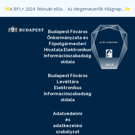
A BFL+ 2024. februári előadásai
Az Idegenvezetők Világnapja programjai levéltárunkban
Budapest Főváros
Önkormányzata és
Főpolgármesteri
Hivatala Elektronikus
Információszabadság
oldala
Budapest Főváros
Levéltára
Elektronikus
Információszabadság
oldala
Adatvédelmi
és
adatkezelési
szabályzat