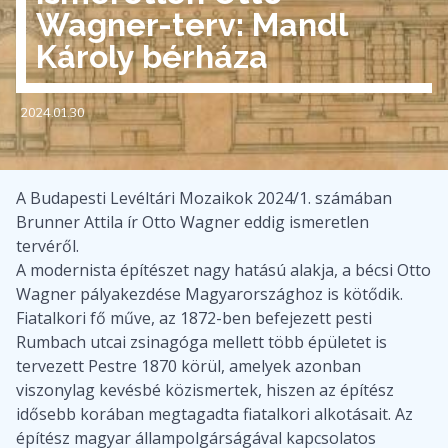
Wagner-terv: Mandl
Károly bérháza
2024.01.30
A Budapesti Levéltári Mozaikok 2024/1. számában
Brunner Attila ír Otto Wagner eddig ismeretlen
tervéről.
A modernista építészet nagy hatású alakja, a bécsi Otto
Wagner pályakezdése Magyarországhoz is kötődik.
Fiatalkori fő műve, az 1872-ben befejezett pesti
Rumbach utcai zsinagóga mellett több épületet is
tervezett Pestre 1870 körül, amelyek azonban
viszonylag kevésbé közismertek, hiszen az építész
idősebb korában megtagadta fiatalkori alkotásait. Az
építész magyar állampolgárságával kapcsolatos