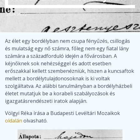
2024.06.22
Az élet egy bordélyban nem csupa fényűzés, csillogás
és mulatság egy nő számra, főleg nem egy fiatal lány
számára a századforduló idején a fővárosban. A
kéjnőknek sok nehézséggel és adott esetben
erőszakkal kellett szembenézniük, hiszen a kuncsaftok
mellett a bordélytulajdonosoknak is ki voltak
szolgáltatva. Az alábbi tanulmányban a bordélyházbeli
életet mutatjuk be a korabeli szabályozások és
igazgatásrendészeti iratok alapján.
Völgyi Réka írása a Budapesti Levéltári Mozaikok
oldalán
olvasható.