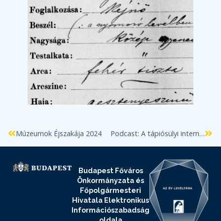
Múzeumok Éjszakája 2024
Podcast: A tápiósülyi internálótábor története az első világháborúban
Budapest Főváros
Önkormányzata és
Főpolgármesteri
Hivatala Elektronikus
Információszabadság
oldala