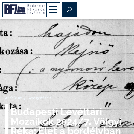
/
Archívum
Bejegyzések
Budapesti Levéltári
Mozaikok 2024/7. Völgyi
Réka: Élet a bordélyban