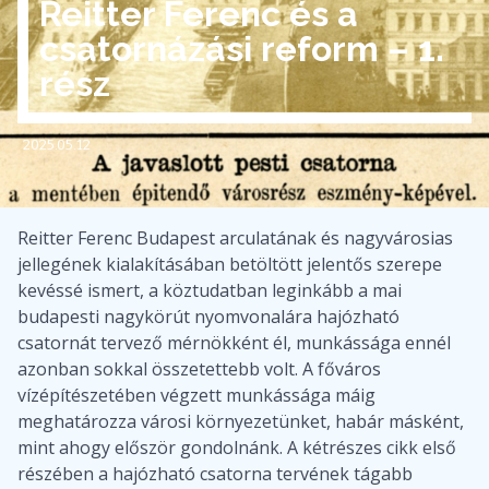
Reitter Ferenc és a
csatornázási reform – 1.
rész
2025.05.12
Reitter Ferenc Budapest arculatának és nagyvárosias
jellegének kialakításában betöltött jelentős szerepe
kevéssé ismert, a köztudatban leginkább a mai
budapesti nagykörút nyomvonalára hajózható
csatornát tervező mérnökként él, munkássága ennél
azonban sokkal összetettebb volt. A főváros
vízépítészetében végzett munkássága máig
meghatározza városi környezetünket, habár másként,
mint ahogy először gondolnánk. A kétrészes cikk első
részében a hajózható csatorna tervének tágabb