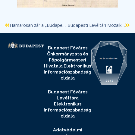
Hamarosan zár a „Budapest közlekedik – a főváros közösségi közlekedésének 150 éve” című kiállítás
Budapesti Levéltári Mozaikok 2025/3. Németh Ágnes: Egy mérnök két terve: Reitter Ferenc és a csatornázási reform – 2. rész
Budapest Főváros
Önkormányzata és
Főpolgármesteri
Hivatala Elektronikus
Információszabadság
oldala
Budapest Főváros
Levéltára
Elektronikus
Információszabadság
oldala
Adatvédelmi