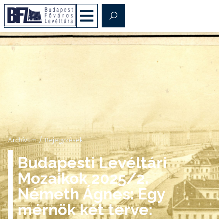
/
Archívum
Bejegyzések
Budapesti Levéltári
Mozaikok 2025/2.
Németh Ágnes: Egy
mérnök két terve: