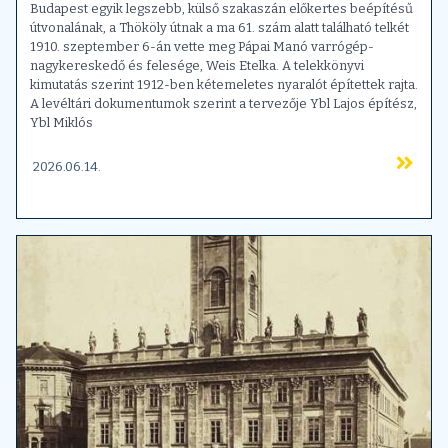
Budapest egyik legszebb, külső szakaszán előkertes beépítésű
útvonalának, a Thököly útnak a ma 61. szám alatt található telkét
1910. szeptember 6-án vette meg Pápai Manó varrógép-
nagykereskedő és felesége, Weis Etelka. A telekkönyvi
kimutatás szerint 1912-ben kétemeletes nyaralót építettek rajta.
A levéltári dokumentumok szerint a tervezője Ybl Lajos építész,
Ybl Miklós
2026.06.14.