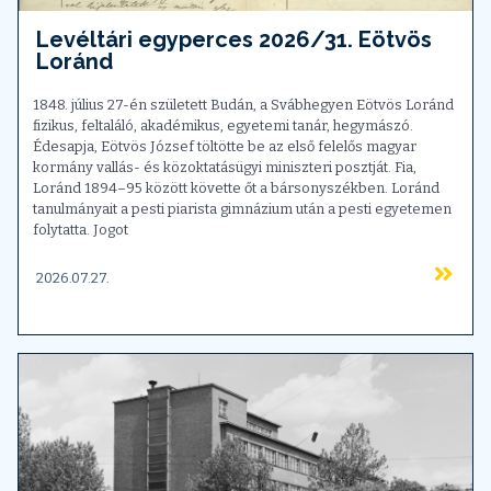
Levéltári egyperces 2026/31. Eötvös
Loránd
1848. július 27-én született Budán, a Svábhegyen Eötvös Loránd
fizikus, feltaláló, akadémikus, egyetemi tanár, hegymászó.
Édesapja, Eötvös József töltötte be az első felelős magyar
kormány vallás- és közoktatásügyi miniszteri posztját. Fia,
Loránd 1894–95 között követte őt a bársonyszékben. Loránd
tanulmányait a pesti piarista gimnázium után a pesti egyetemen
folytatta. Jogot
2026.07.27.