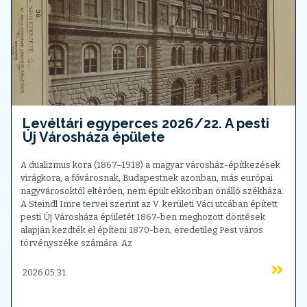
Levéltári egyperces 2026/22. A pesti
Új Városháza épülete
A dualizmus kora (1867–1918) a magyar városház-építkezések
virágkora, a fővárosnak, Budapestnek azonban, más európai
nagyvárosoktól eltérően, nem épült ekkoriban önálló székháza.
A Steindl Imre tervei szerint az V. kerületi Váci utcában épített
pesti Új Városháza épületét 1867-ben meghozott döntések
alapján kezdték el építeni 1870-ben, eredetileg Pest város
törvényszéke számára. Az
2026.05.31.