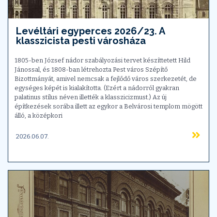
Levéltári egyperces 2026/23. A
klasszicista pesti városháza
1805-ben József nádor szabályozási tervet készíttetett Hild
Jánossal, és 1808-ban létrehozta Pest város Szépítő
Bizottmányát, amivel nemcsak a fejlődő város szerkezetét, de
egységes képét is kialakította. (Ezért a nádorról gyakran
palatinus stílus néven illették a klasszicizmust.) Az új
építkezések sorába illett az egykor a Belvárosi templom mögött
álló, a középkori
2026.06.07.