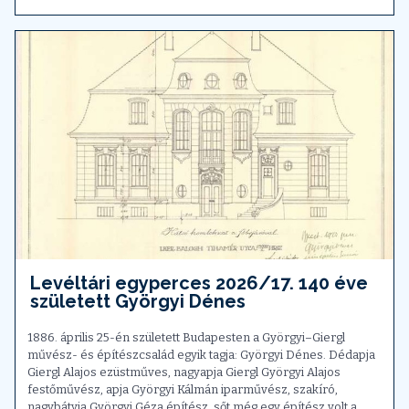
Levéltári egyperces 2026/17. 140 éve
született Györgyi Dénes
1886. április 25-én született Budapesten a Györgyi–Giergl
művész- és építészcsalád egyik tagja: Györgyi Dénes. Dédapja
Giergl Alajos ezüstműves, nagyapja Giergl Györgyi Alajos
festőművész, apja Györgyi Kálmán iparművész, szakíró,
nagybátyja Györgyi Géza építész, sőt még egy építész volt a