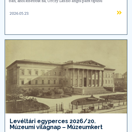
ban, ahol kisebbik fia, Orczy László angol park típusú
2026.05.23.
Levéltári egyperces 2026/20.
Múzeumi világnap – Múzeumkert