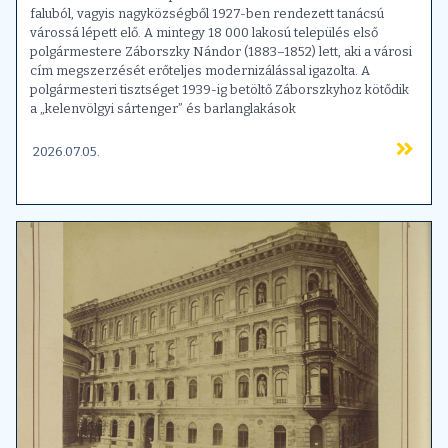
faluból, vagyis nagyközségből 1927-ben rendezett tanácsú
várossá lépett elő. A mintegy 18 000 lakosú település első
polgármestere Záborszky Nándor (1883–1852) lett, aki a városi
cím megszerzését erőteljes modernizálással igazolta. A
polgármesteri tisztséget 1939-ig betöltő Záborszkyhoz kötődik
a „kelenvölgyi sártenger” és barlanglakások
2026.07.05.