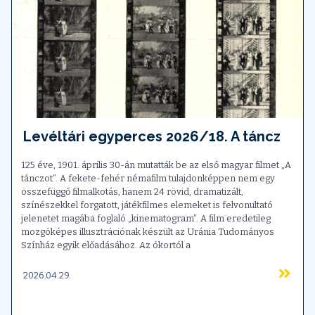
Levéltári egyperces 2026/18. A táncz
125 éve, 1901. április 30-án mutatták be az első magyar filmet „A
tánczot”. A fekete-fehér némafilm tulajdonképpen nem egy
összefüggő filmalkotás, hanem 24 rövid, dramatizált,
színészekkel forgatott, játékfilmes elemeket is felvonultató
jelenetet magába foglaló „kinematogram”. A film eredetileg
mozgóképes illusztrációnak készült az Uránia Tudományos
Színház egyik előadásához. Az ókortól a
2026.04.29.