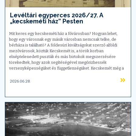
Levéltári egyperces 2026/27. A
„kecskeméti ház” Pesten
Mit keres egy kecskeméti ház a fővárosban? Hogyan lehet,
hogy egy városnak egy másik városban nemcsak telke, de
bérháza is található? A földesúri kiváltságokat szerző alföldi
mezővárosok, köztük Kecskemét is, a török korban
elnéptelenedett puszták és más birtokok megszerzésére
törekedtek, hogy azok segítéségével megőrizhessék
versenyképességüket és függetlenségüket. Kecskemét még a
2026.06.28.