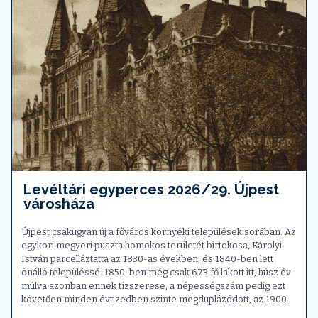
Levéltári egyperces 2026/29. Újpest
városháza
Újpest csakugyan új a főváros környéki települések sorában. Az
egykori megyeri puszta homokos területét birtokosa, Károlyi
István parcelláztatta az 1830-as években, és 1840-ben lett
önálló településsé. 1850-ben még csak 673 fő lakott itt, húsz év
múlva azonban ennek tízszerese, a népességszám pedig ezt
követően minden évtizedben szinte megduplázódott, az 1900.