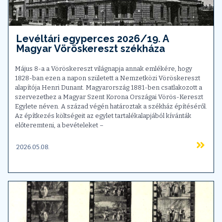
Levéltári egyperces 2026/19. A
Magyar Vöröskereszt székháza
Május 8-a a Vöröskereszt világnapja annak emlékére, hogy
1828-ban ezen a napon született a Nemzetközi Vöröskereszt
alapítója Henri Dunant. Magyarország 1881-ben csatlakozott a
szervezethez a Magyar Szent Korona Országai Vörös-Kereszt
Egylete néven. A század végén határoztak a székház építéséről.
Az építkezés költségeit az egylet tartalékalapjából kívánták
előteremteni, a bevételeket –
2026.05.08.