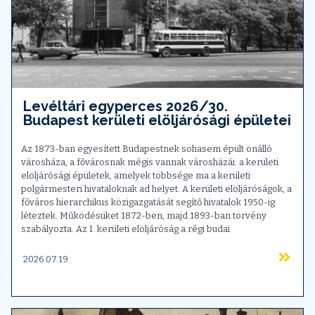
Levéltári egyperces 2026/30.
Budapest kerületi elöljárósági épületei
Az 1873-ban egyesített Budapestnek sohasem épült önálló
városháza, a fővárosnak mégis vannak városházái: a kerületi
elöljárósági épületek, amelyek többsége ma a kerületi
polgármesteri hivataloknak ad helyet. A kerületi elöljáróságok, a
főváros hierarchikus közigazgatását segítő hivatalok 1950-ig
léteztek. Működésüket 1872-ben, majd 1893-ban törvény
szabályozta. Az I. kerületi elöljáróság a régi budai
2026.07.19.