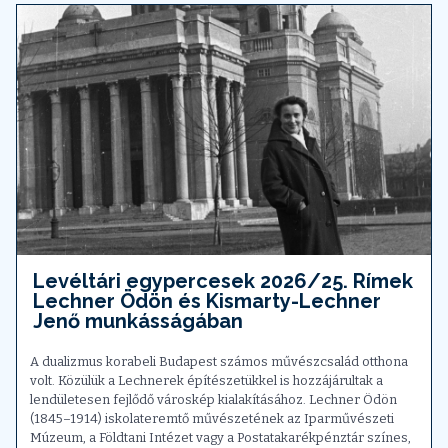
Levéltári egypercesek 2026/25. Rímek
Lechner Ödön és Kismarty-Lechner
Jenő munkásságában
A dualizmus korabeli Budapest számos művészcsalád otthona
volt. Közülük a Lechnerek építészetükkel is hozzájárultak a
lendületesen fejlődő városkép kialakításához. Lechner Ödön
(1845–1914) iskolateremtő művészetének az Iparművészeti
Múzeum, a Földtani Intézet vagy a Postatakarékpénztár színes,