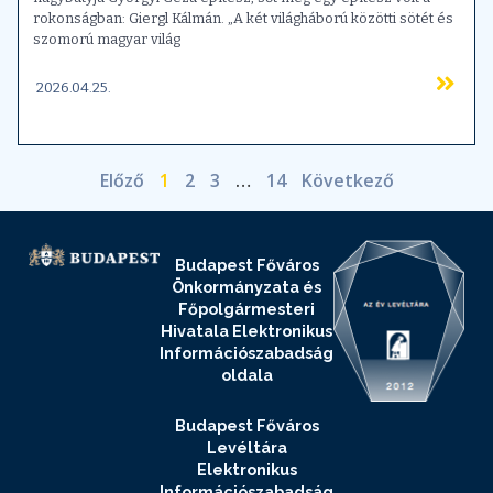
rokonságban: Giergl Kálmán. „A két világháború közötti sötét és
szomorú magyar világ
2026.04.25.
Előző
1
2
3
…
14
Következő
Budapest Főváros
Önkormányzata és
Főpolgármesteri
Hivatala Elektronikus
Információszabadság
oldala
Budapest Főváros
Levéltára
Elektronikus
Információszabadság