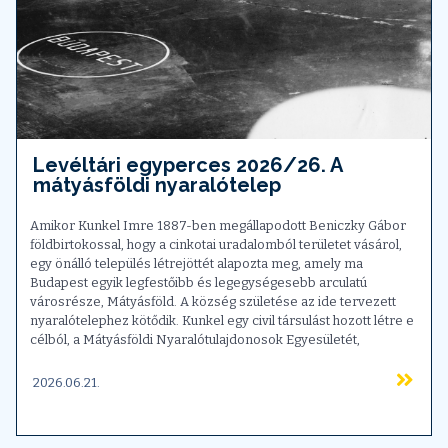
Levéltári egyperces 2026/26. A
mátyásföldi nyaralótelep
Amikor Kunkel Imre 1887-ben megállapodott Beniczky Gábor
földbirtokossal, hogy a cinkotai uradalomból területet vásárol,
egy önálló település létrejöttét alapozta meg, amely ma
Budapest egyik legfestőibb és legegységesebb arculatú
városrésze, Mátyásföld. A község születése az ide tervezett
nyaralótelephez kötődik. Kunkel egy civil társulást hozott létre e
célból, a Mátyásföldi Nyaralótulajdonosok Egyesületét,
2026.06.21.