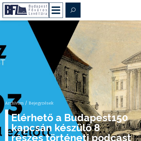
/
Archívum
Bejegyzések
Elérhető a Budapest150
kapcsán készülő 8
részes történeti podcast