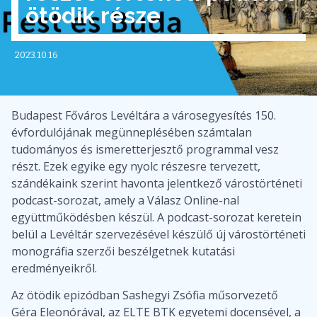
ötödik része
2023.10.16
Budapest Főváros Levéltára a városegyesítés 150.
évfordulójának megünneplésében számtalan
tudományos és ismeretterjesztő programmal vesz
részt. Ezek egyike egy nyolc részesre tervezett,
szándékaink szerint havonta jelentkező várostörténeti
podcast-sorozat, amely a Válasz Online-nal
együttműködésben készül. A podcast-sorozat keretein
belül a Levéltár szervezésével készülő új várostörténeti
monográfia szerzői beszélgetnek kutatási
eredményeikről.
Az ötödik epizódban Sashegyi Zsófia műsorvezető
Géra Eleonórával, az ELTE BTK egyetemi docensével, a