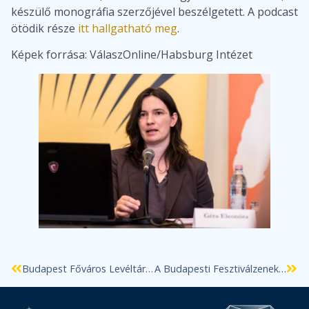
készülő monográfia szerzőjével beszélgetett. A podcast
ötödik része
itt hallgatható meg
.
Képek forrása: VálaszOnline/Habsburg Intézet
Budapest Főváros Levéltára és az ELTE BTK Filozófiai Intézet programsorozatának közös rendezvénye
A Budapesti Fesztiválzenekar 2023. október 25-én koncertet ad levéltárunkban