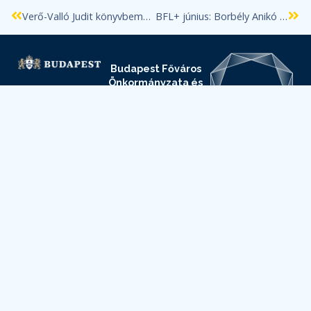
Verő-Valló Judit könyvbemutatója
BFL+ június: Borbély Anikó és Herédi Attila előadásai
Budapest Főváros
Önkormányzata és
Főpolgármesteri
Hivatala Elektronikus
Információszabadság
oldala
Budapest Főváros
Levéltára
Elektronikus
Információszabadság
oldala
Adatvédelmi
és
adatkezelési
szabályzat