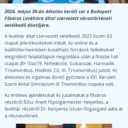
2024. május 30-án délután került sor a Budapest
Főváros Levéltára által szervezett várostörténeti
vetélkedő döntőjére.
A levéltár által szervezett vetélkedő 2023 őszén 63
csapat jelentkezésével indult. Az online és a
kiállítótermeinkben kutatható források fellelésével
megoldott feladatlapok megoldása után a finisbe hat
csapat (8+10az19, Felfedezők, Gubacsiak, Harmadik
Triumvirátus, Hódítók 2.0, III. Triumvirátus) jutott. Az
élvezetes és izgalmas döntő győztese a XVI. Kerületi
Szerb Antal Gimnázium
III. Triumvirátus
csapata volt.
Az értékes ajándékokat és jutalmakat a főváros
részéről Bősz Anett főpolgármester-helyettes, a
levéltár részéről Dr. Kenyeres István főigazgató adta át
a részvevőknek.