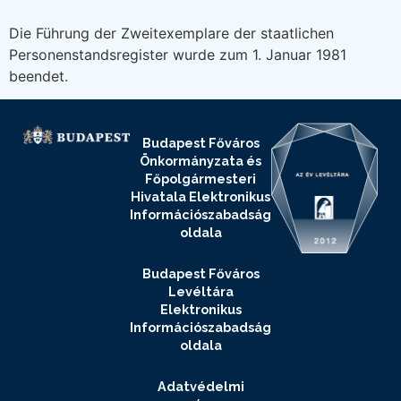
Die Führung der Zweitexemplare der staatlichen
Personenstandsregister wurde zum 1. Januar 1981
beendet.
Budapest Főváros
Önkormányzata és
Főpolgármesteri
Hivatala Elektronikus
Információszabadság
oldala
Budapest Főváros
Levéltára
Elektronikus
Információszabadság
oldala
Adatvédelmi