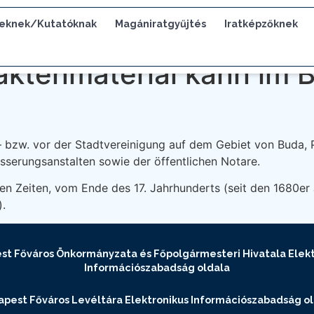
eknek/Kutatóknak
Magániratgyűjtés
Iratképzőknek
ktenmaterial kann im B
 bzw. vor der Stadtvereinigung auf dem Gebiet von Buda, P
esserungsanstalten sowie der öffentlichen Notare.
n Zeiten, vom Ende des 17. Jahrhunderts (seit den 1680er J
).
st Főváros Önkormányzata és Főpolgármesteri Hivatala Elekt
Információszabadság oldala
pest Főváros Levéltára Elektronikus Információszabadság o