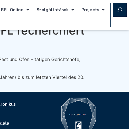
BFL Online
Szolgáltatások
Projects
FL recherchiert
est und Ofen – tätigen Gerichtshöfe,
ahren) bis zum letzten Viertel des 20.
ronikus
ldala