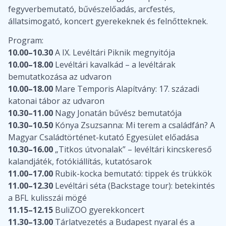
fegyverbemutató, bűvészelőadás, arcfestés,
állatsimogató, koncert gyerekeknek és felnőtteknek.
Program:
10.00–10.30
A IX. Levéltári Piknik megnyitója
10.00–18.00
Levéltári kavalkád – a levéltárak
bemutatkozása az udvaron
10.00–18.00
Mare Temporis Alapítvány: 17. századi
katonai tábor az udvaron
10.30–11.00
Nagy Jonatán bűvész bemutatója
10.30–10.50
Kónya Zsuzsanna: Mi terem a családfán? A
Magyar Családtörténet-kutató Egyesület előadása
10.30–16.00
„Titkos útvonalak” – levéltári kincskereső
kalandjáték, fotókiállítás, kutatósarok
11.00–17.00
Rubik-kocka bemutató: tippek és trükkök
11.00–12.30
Levéltári séta (Backstage tour): betekintés
a BFL kulisszái mögé
11.15–12.15
BuliZOO gyerekkoncert
11.30–13.00
Tárlatvezetés a Budapest nyaral és a