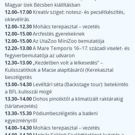
Magyar ízek Bécsben kiállításban
12.00–17.00
Kreatív sziget: notesz- és pecsétkészítés,
oklevélírás
12.00–12.30
Mohács terepasztal – vezetés
12.00–15.00
Arcfestés gyerekeknek
12.00–15.00
Az UtaZoo MiniZoo bemutatója
12.20–13.00
A Mare Temporis 16–17. századi viselet- és
fegyverbemutatója az udvaron
12.30–13.00
„Kezdetben volt a lelkesedés” –
Kulisszatitkok a Macse alapításáról (Kerekasztal
beszélgetés
13.00–14.30
Levéltári séta (Backstage tour): betekintés
a BFL kulisszái mögé
13.30–14.00
Dohos pincéktől a klimatizált raktárakig
(tárlatvezetés)
13.30–15.30
Pódiumbeszélgetés a badeni
egyezményről
14.00–14.30
Mohács terepasztal – vezetés
14.00–14.30
Molnár Szilárd: Családtörténet kutatás a