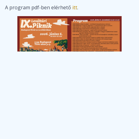
A program pdf-ben elérhető
itt
.
Meghívó a Budapest nyaral és a Magyar ízek Bécsben – az Ilona Stüberl legendás konyhája című kiállítások megnyitójára
Levéltári egyperces 2026/23. A klasszicista pesti városháza
Budapest Főváros
Önkormányzata és