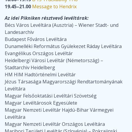
19.45–21.00
Message to Hendrix
Az idei Pikniken résztvevő levéltárak:
Bécs Város Levéltára (Ausztria) – Wiener Stadt- und
Landesarchiv
Budapest Főváros Levéltára
Dunamelléki Református Gyülekezet Ráday Levéltára
Evangélikus Országos Levéltár
Heidelbergi Városi Levéltár (Németország) –
Stadtarchiv Heidelberg
HM HIM Hadtörténelmi Levéltár
Jézus Társasága Magyarországi Rendtartományának
Levéltára
Magyar Felsőoktatási Levéltári Szövetség
Magyar Levéltárosok Egyesülete
Magyar Nemzeti Levéltár Hajdú-Bihar Vármegyei
Levéltára
Magyar Nemzeti Levéltár Országos Levéltára
Maribori Területi Levéltár (Szlovénia) – Pokrajinski