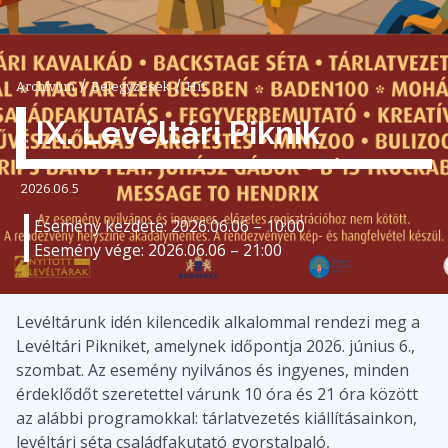
/
/
Archívum
Bejegyzések
Hír
IX. Levéltári Piknik
2026.06.5
Esemény kezdete: 2026.06.06 – 10:00
Esemény vége: 2026.06.06 – 21:00
Levéltárunk idén kilencedik alkalommal rendezi meg a
Levéltári Pikniket, amelynek időpontja 2026. június 6.,
szombat. Az esemény nyilvános és ingyenes, minden
érdeklődőt szeretettel várunk 10 óra és 21 óra között
az alábbi programokkal: tárlatvezetés kiállításainkon,
levéltári séta családfakutató gyorstalpaló,