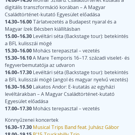
digitális transzformáció korában – A Magyar
Családtörténet-kutató Egyesület előadása
14.30–16.00
Tárlatvezetés a Budapest nyaral és a
Magyar ízek Bécsben kiállításban
15.00–16.30
Levéltári séta (Backstage tour): betekintés
a BFL kulisszái mögé
15.30–16.00
Mohács terepasztal – vezetés
15.30–16.10
A Mare Temporis 16–17. századi viselet- és
fegyverbemutatója az udvaron
16.00–17.30
Levéltári séta (Backstage tour): betekintés
a BFL kulisszái mögé (angol és magyar nyelvű vezetés)
16.30–16.50
Lakatos Andor: E-kutatás az egyházi
levéltárakban – A Magyar Családtörténet-kutató
Egyesület előadása
17.00–17.30
Mohács terepasztal – vezetés
Könnyűzenei koncertek
16.30–17.30
Musical Trips Band feat. Juhász Gábor
18.00–19.15
B’15 Truckabilly Trio