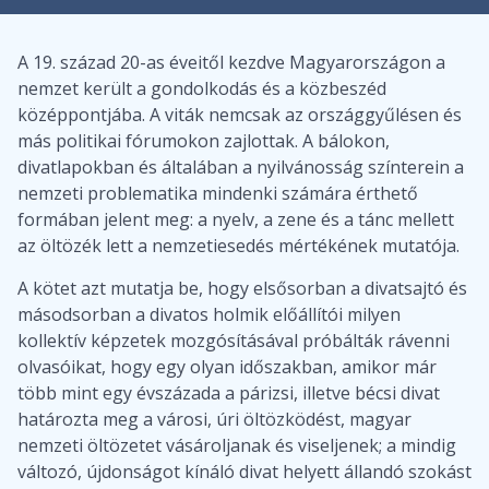
A 19. század 20-as éveitől kezdve Magyarországon a
nemzet került a gondolkodás és a közbeszéd
középpontjába. A viták nemcsak az országgyűlésen és
más politikai fórumokon zajlottak. A bálokon,
divatlapokban és általában a nyilvánosság színterein a
nemzeti problematika mindenki számára érthető
formában jelent meg: a nyelv, a zene és a tánc mellett
az öltözék lett a nemzetiesedés mértékének mutatója.
A kötet azt mutatja be, hogy elsősorban a divatsajtó és
másodsorban a divatos holmik előállítói milyen
kollektív képzetek mozgósításával próbálták rávenni
olvasóikat, hogy egy olyan időszakban, amikor már
több mint egy évszázada a párizsi, illetve bécsi divat
határozta meg a városi, úri öltözködést, magyar
nemzeti öltözetet vásároljanak és viseljenek; a mindig
változó, újdonságot kínáló divat helyett állandó szokást