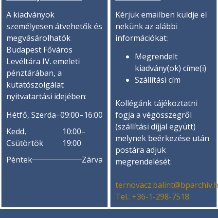
A kiadványok
Kérjük emailben küldje el
személyesen átvehetők és
nekünk az alábbi
megvásárolhatók
információkat:
Budapest Főváros
Megrendelt
Levéltára IV. emeleti
kiadvány(ok) címe(i)
pénztárában, a
Szállítási cím
kutatószolgálat
nyitvatartási idejében:
Kollégánk tájékoztatni
Hétfő, Szerda
09:00–16:00
fogja a végösszegről
(szállítási díjjal együtt)
Kedd,
10:00–
melynek beérkezése után
Csütörtök
19:00
postára adjuk
Péntek
Zárva
megrendelését.
ternovacz.balint@bparchiv.
Tel.: +36-1-298-7518