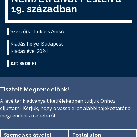
19. században
Szerző(k): Lukács Anikó
Kiadás helye: Budapest
Kiadás éve: 2024
Ár: 3500 Ft
Tisztelt Megrendelőnk!
A levéltár kiadványait kétféleképpen tudjuk Önhöz
eljuttatni. Kérjük, hogy olvassa el az alábbi tájékoztatót a
megrendelés menetéről.
Személyes átvétel
Postai úton