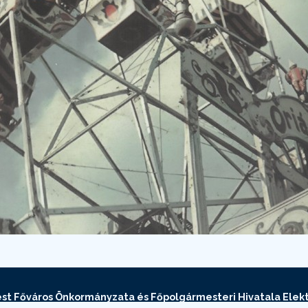
st Főváros Önkormányzata és Főpolgármesteri Hivatala Elekt