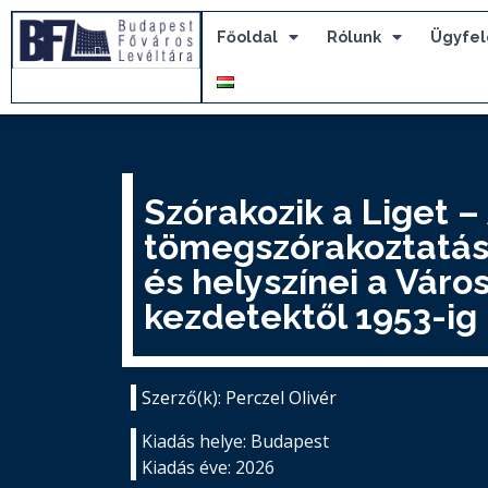
Főoldal
Rólunk
Ügyfel
Szórakozik a Liget –
tömegszórakoztatás
és helyszínei a Váro
kezdetektől 1953-ig
Szerző(k): Perczel Olivér
Kiadás helye: Budapest
Kiadás éve: 2026