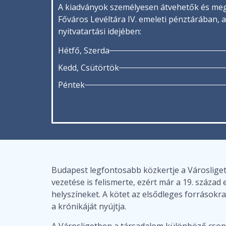
A kiadványok személyesen átvehetők és me
Főváros Levéltára IV. emeleti pénztárában, 
nyitvatartási idejében:
Hétfő, Szerda
Kedd, Csütörtök
Péntek
Budapest legfontosabb közkertje a Városliget,
vezetése is felismerte, ezért már a 19. század
helyszíneket. A kötet az elsődleges források
a krónikáját nyújtja.
A Városligetben a társadalom különböző csop