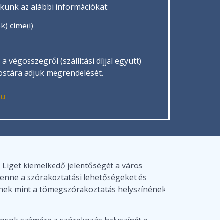
ekünk az alábbi információkat:
) címe(i)
a végösszegről (szállítási díjjal együtt)
stára adjuk megrendelését.
hu
 Liget kiemelkedő jelentőségét a város
, benne a szórakoztatási lehetőségeket és
etnek mint a tömegszórakoztatás helyszínének
kosok számára a szórakozás helyszínét a