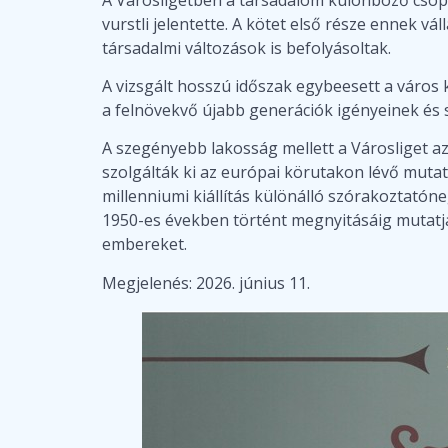
vurstli jelentette. A kötet első része ennek vá
társadalmi változások is befolyásoltak.
A vizsgált hosszú időszak egybeesett a város 
a felnövekvő újabb generációk igényeinek és
A szegényebb lakosság mellett a Városliget az
szolgálták ki az európai körutakon lévő mutat
millenniumi kiállítás különálló szórakoztatón
1950-es években történt megnyitásáig mutatja
embereket.
Megjelenés: 2026. június 11.