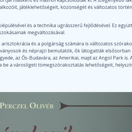
llalkozóit, játéklehetőségeit, közönségét és változatos tört
kiépülésével és a technika ugrásszerű fejlődésével. Ez együ
 szokásainak megváltozásával.
 arisztokrácia és a polgárság számára is változatos szórakoz
ványosok és néprajzi bemutatók, ők látogatták elsősorban a
egyede, az Ős-Budavára, az Amerikai, majd az Angol Park is.
 be a városligeti tömegszórakoztatás lehetőségeit, helyszín