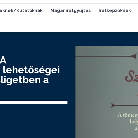
eknek/Kutatóknak
Magániratgyűjtés
Iratképzőknek
 A
 lehetőségei
sligetben a