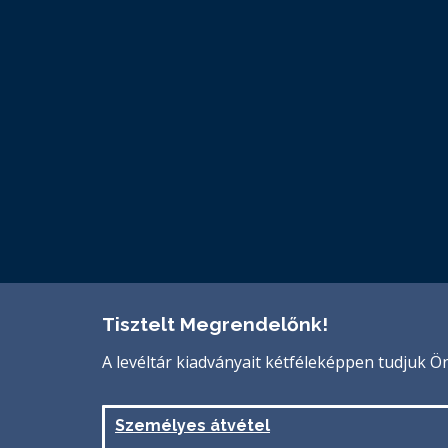
Tisztelt Megrendelőnk!
A levéltár kiadványait kétféleképpen tudjuk Ön
Személyes átvétel