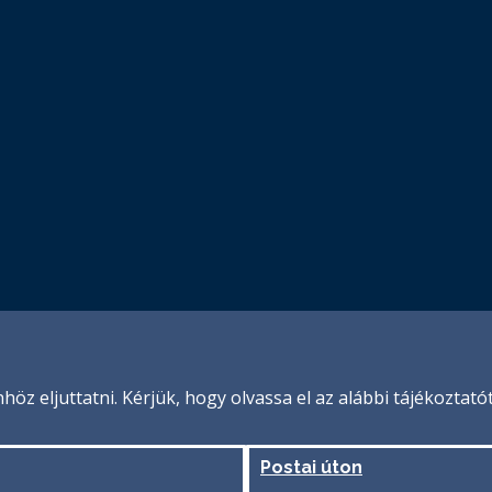
höz eljuttatni. Kérjük, hogy olvassa el az alábbi tájékoztat
Postai úton