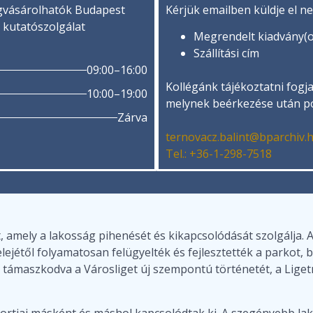
gvásárolhatók Budapest
Kérjük emailben küldje el n
a kutatószolgálat
Megrendelt kiadvány(ok
Szállítási cím
09:00–16:00
Kollégánk tájékoztatni fogja 
10:00–19:00
melynek beérkezése után po
Zárva
ternovacz.balint@bparchiv.
Tel.: +36-1-298-7518
 amely a lakosság pihenését és kikapcsolódását szolgálja. A
 elejétől folyamatosan felügyelték és fejlesztették a parkot
ra támaszkodva a Városliget új szempontú történetét, a Lig
ortjai másként és máshol kapcsolódtak ki. A szegényebb la