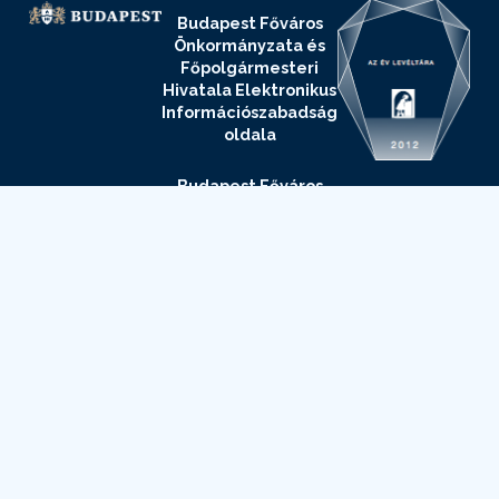
Budapest Főváros
Önkormányzata és
Főpolgármesteri
Hivatala Elektronikus
Információszabadság
oldala
Budapest Főváros
Levéltára
Elektronikus
Információszabadság
oldala
Adatvédelmi
és
adatkezelési
szabályzat
Impresszum
Elérhetőségek