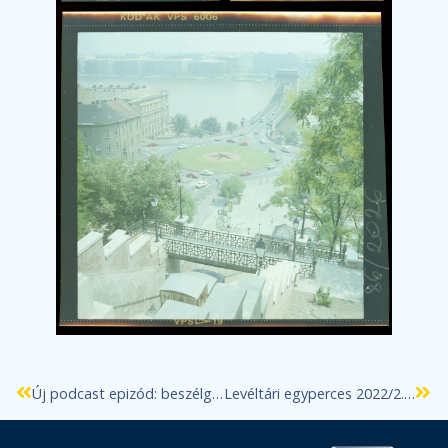
Új podcast epizód: beszélgetés Lukács Anikóval
Levéltári egyperces 2022/2. A Teve utca neve