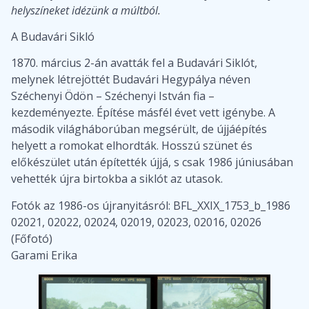
helyszíneket idézünk a múltból.
A Budavári Sikló
1870. március 2-án avatták fel a Budavári Siklót,
melynek létrejöttét Budavári Hegypálya néven
Széchenyi Ödön – Széchenyi István fia –
kezdeményezte. Építése másfél évet vett igénybe. A
második világháborúban megsérült, de újjáépítés
helyett a romokat elhordták. Hosszú szünet és
előkészület után építették újjá, s csak 1986 júniusában
vehették újra birtokba a siklót az utasok.
Fotók az 1986-os újranyitásról: BFL_XXIX_1753_b_1986
02021, 02022, 02024, 02019, 02023, 02016, 02026
(Főfotó)
Garami Erika