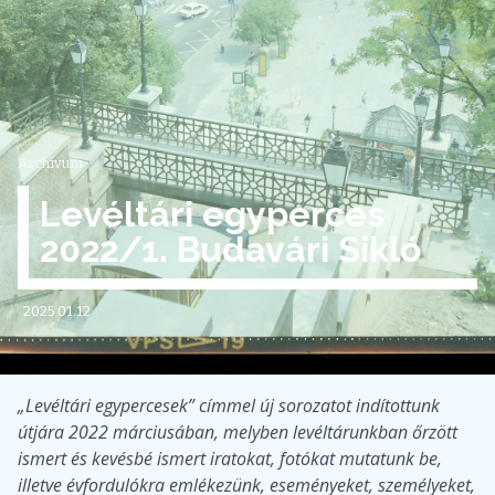
Archívum
Levéltári egyperces
2022/1. Budavári Sikló
2025.01.12
„Levéltári egypercesek” címmel új sorozatot indítottunk
útjára 2022 márciusában, melyben levéltárunkban őrzött
ismert és kevésbé ismert iratokat, fotókat mutatunk be,
illetve évfordulókra emlékezünk, eseményeket, személyeket,