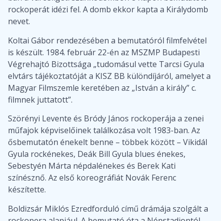
rockoperát idézi fel. A domb ekkor kapta a Királydomb
nevet.
Koltai Gábor rendezésében a bemutatóról filmfelvétel
is készült. 1984. február 22-én az MSZMP Budapesti
Végrehajtó Bizottsága „tudomásul vette Tarcsi Gyula
elvtárs tájékoztatóját a KISZ BB különdíjáról, amelyet a
Magyar Filmszemle keretében az „István a király” c.
filmnek juttatott”.
Szörényi Levente és Bródy János rockoperája a zenei
műfajok képviselőinek találkozása volt 1983-ban. Az
ősbemutatón énekelt benne – többek között – Vikidál
Gyula rockénekes, Deák Bill Gyula blues énekes,
Sebestyén Márta népdalénekes és Berek Kati
színésznő. Az első koreográfiát Novák Ferenc
készítette.
Boldizsár Miklós Ezredforduló című drámája szolgált a
rockopera alapjául. A bemutató óta a Népstadiontól