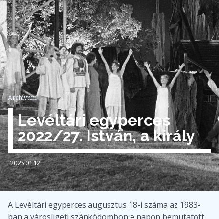
Archívum
Levéltári egyperces
2022/27. István, a király
2025.01.12
A Levéltári egyperces augusztus 18-i száma az 1983-
ban a városligeti szánkódombon e napon bemutatott