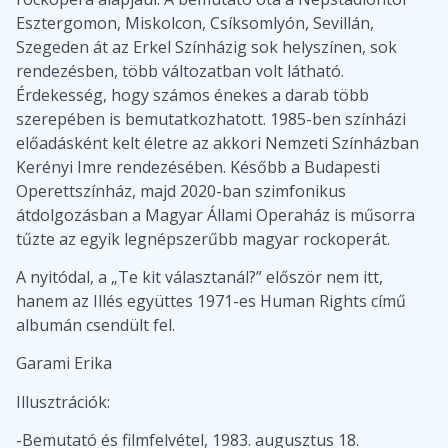
Esztergomon, Miskolcon, Csíksomlyón, Sevillán,
Szegeden át az Erkel Színházig sok helyszínen, sok
rendezésben, több változatban volt látható.
Érdekesség, hogy számos énekes a darab több
szerepében is bemutatkozhatott. 1985-ben színházi
előadásként kelt életre az akkori Nemzeti Színházban
Kerényi Imre rendezésében. Később a Budapesti
Operettszínház, majd 2020-ban szimfonikus
átdolgozásban a Magyar Állami Operaház is műsorra
tűzte az egyik legnépszerűbb magyar rockoperát.
A nyitódal, a „Te kit választanál?” először nem itt,
hanem az Illés együttes 1971-es Human Rights című
albumán csendült fel.
Garami Erika
Illusztrációk:
-Bemutató és filmfelvétel, 1983. augusztus 18.