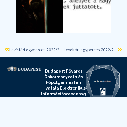
Levéltári egyperces 2022/26. Sziget Fesztivál
Levéltári egyperces 2022/28. Ifipark
Budapest Főváros
Önkormányzata és
Főpolgármesteri
Hivatala Elektronikus
Információszabadság
oldala
Budapest Főváros
Levéltára
Elektronikus