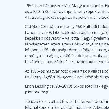
1956-ban háromszor járt Magyarországon. El
és a Petőfi Kör sajtóvitáját is fényképezte. B
A látszólag békét sugárzó képeken már érzéke
Október 23. után a mintegy 150 külföldi tudósí
hanem a város lakóit, életüket akarta megörökí
képekben közvetíti” – vallotta. Nagy figyelemm
fényképezett, ezért a felkelők könnyebben be- 
közben, a Köztársaság téren, a Rákóczi úton, 
reménytelenséget, a túlélést dokumentálta a s
felvételei, a határátkelés és az andaui menek
Az 1956-os magyar fotók bejárták a világsajtót
tevékenységéért. Negyven évvel később Nagy 
Erich Lessing (1923–2018) ’56-os fotóinak egy 
jelentek meg:
’56 izzó ősze volt … ; It was the fervent autumn
Pillanatképek a forradalom napjairól. A képeke