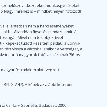
t, termelőszövetkezeteket munkásgyűléseket
élő Nagy Imréhez is – mindkét helyen fotózott!
áival ellentétben nem a harci eseményeket,
aki …. állandóan figyel és mindazt, amit lát,
ntosságát. Mivel nem teleobjektívvel
t – képeket tudott készíteni például a Corvin-
n tért vissza a városba, amikor a vereséget, a
kivándorló magyarok fotóival zárulnak ’56-os
 a magyar forradalom alatt végzett
i (BFL XIV.47). A képek az alábbi kötetben
rta Csiffáry Gabriella, Budapest, 2006,