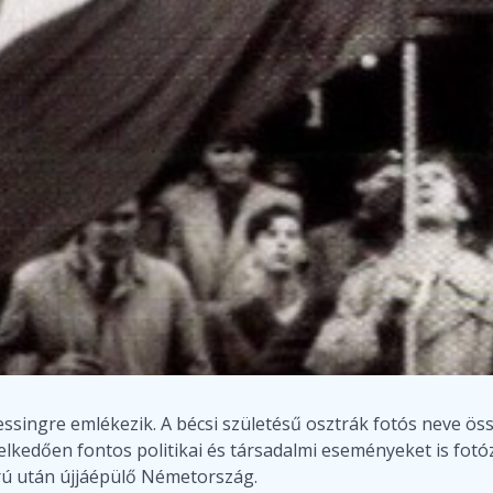
ssingre emlékezik. A bécsi születésű osztrák fotós neve ös
melkedően fontos politikai és társadalmi eseményeket is fotó
orú után újjáépülő Németország.