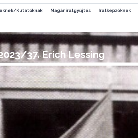
eknek/Kutatóknak
Magániratgyűjtés
Iratképzőknek
2023/37. Erich Lessing