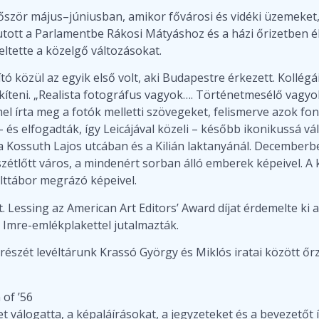
őször május–júniusban, amikor fővárosi és vidéki üzemeke
ejutott a Parlamentbe Rákosi Mátyáshoz és a házi őrizetben 
ltette a közelgő változásokat.
tó közül az egyik első volt, aki Budapestre érkezett. Kollég
teni. „Realista fotográfus vagyok…. Történetmesélő vagyok, 
el írta meg a fotók melletti szövegeket, felismerve azok fo
és elfogadták, így Leicájával közeli – később ikonikussá vál
a Kossuth Lajos utcában és a Kilián laktanyánál. Decemberbe
zétlőtt város, a mindenért sorban álló emberek képeivel. A 
ülttábor megrázó képeivel.
. Lessing az American Art Editors’ Award díjat érdemelte ki
Imre-emlékplakettel jutalmazták.
részét levéltárunk Krassó György és Miklós iratai között őrz
 of ’56
t válogatta, a képaláírásokat, a jegyzeteket és a bevezetőt í