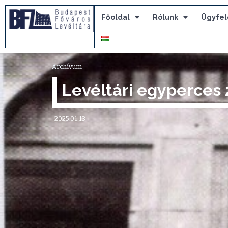
Főoldal
Rólunk
Ügyfel
Archívum
Levéltári egyperces 
2025.01.13