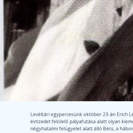
Levéltári egypercesünk október 23-án Erich Le
évtizedet felölelő pályafutása alatt olyan kie
négyhatalmi felügyelet alatt álló Bécs, a háb