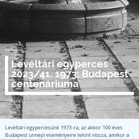
Archívum
Levéltári egyperces
2023/41. 1973: Budapest
centenáriuma
2025.01.13
Levéltári egypercesünk 1973-ra, az akkor 100 éves
Budapest ünnepi eseményeire tekint vissza, amikor a