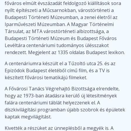
főváros elmúlt évszázadát feldolgozó kiállítások sora
nyílt: építészeti a Műcsarnokban, várostörténeti a
Budapesti Történeti Múzeumban, a zenei életről az
Iparművészeti Múzeumban. A Magyar Történelmi
Társulat, az MTA várostörténeti albizottsága, a
Budapesti Történeti Múzeum és Budapest Főváros
Levéltára centenáriumi tudományos ülésszakot
rendezett. Megjelent az 1335 oldalas
Budapest lexikon.
A centenáriumra készült el a Tűzoltó utca 25. és az
Epizódok Budapest életéből című film, és a TV is
készített fővárosi tematikájú filmeket.
A Fővárosi Tanács Végrehajtó Bizottsága elrendelte,
hogy az 1973-ban átadásra kerülő új létesítmények
falára centenáriumi táblát helyezzenek el. A
díszkivilágítási programban újabb szobrok és épületek
kaptak megvilágítást.
Kivették a részüket az ünneplésből a megyék is. A