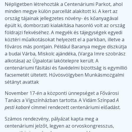
Népligetben létrehozták a Centenáriumi Parkot, ahol
minden megye külön parcellát alakított ki. A kert az
ország tájainak jellegzetes növény- és kőanyagával
épült ki, domborzati kialakítása hasonló volt az ország
földrajzi fekvéséhez. A megyék és tájegységek egyedi
köztéri műalkotásokat helyezett el a parkban, illetve a
főváros más pontjain. Például Baranya megye díszkútja
a budai Várba, Miskolc ajándéka, (Varga Imre szobrász
alkotása) az Újpalotai lakótelepre került. A
centenáriumi fásítási és favédelmi bizottság is egymillió
facsemetét ültetett. Hűvösvölgyben Munkásmozgalmi
sétányt avattak
November 17-én a központi ünnepséget a Fővárosi
Tanács a Vígszínházban tartotta. A Vidám Színpad
A
pesti kabaré
címmel rendezett centenáriumi előadást.
Számos rendezvény, pályázat kapta meg a
centenáriumi jelzőt, legyen az orvoskongresszus,