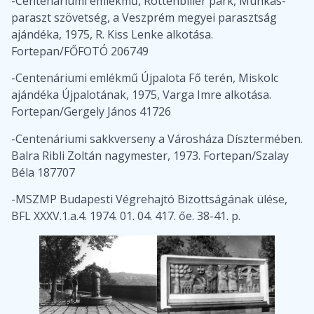
-Centenáriumi emlékmű, Rottenbiller park, Munkás-
paraszt szövetség, a Veszprém megyei parasztság
ajándéka, 1975, R. Kiss Lenke alkotása.
Fortepan/FŐFOTÓ 206749
-Centenáriumi emlékmű Újpalota Fő terén, Miskolc
ajándéka Újpalotának, 1975, Varga Imre alkotása.
Fortepan/Gergely János 41726
-Centenáriumi sakkverseny a Városháza Dísztermében.
Balra Ribli Zoltán nagymester, 1973. Fortepan/Szalay
Béla 187707
-MSZMP Budapesti Végrehajtó Bizottságának ülése,
BFL XXXV.1.a.4. 1974. 01. 04. 417. őe. 38-41. p.