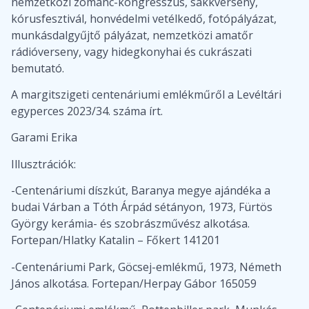
nemzetközi zománc-kongresszus, sakkverseny,
kórusfesztivál, honvédelmi vetélkedő, fotópályázat,
munkásdalgyűjtő pályázat, nemzetközi amatőr
rádióverseny, vagy hidegkonyhai és cukrászati
bemutató.
A margitszigeti centenáriumi emlékműről a Levéltári
egyperces 2023/34. száma írt.
Garami Erika
Illusztrációk:
-Centenáriumi díszkút, Baranya megye ajándéka a
budai Várban a Tóth Árpád sétányon, 1973, Fürtös
György kerámia- és szobrászművész alkotása.
Fortepan/Hlatky Katalin – Főkert 141201
-Centenáriumi Park, Göcsej-emlékmű, 1973, Németh
János alkotása. Fortepan/Herpay Gábor 165059