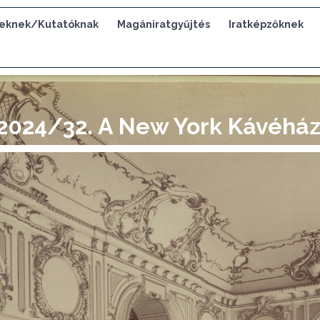
eknek/Kutatóknak
Magániratgyűjtés
Iratképzőknek
 2024/32. A New York Kávéhá