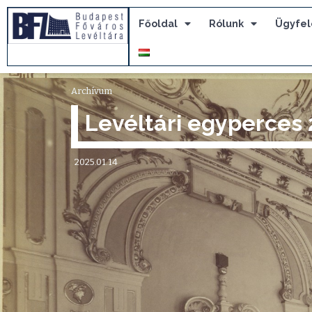
Főoldal
Rólunk
Ügyfel
Archívum
Levéltári egyperces
2025.01.14