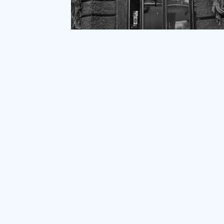
Levéltári egyperces 2024/31. A József Attila Szính
Budape
Buda