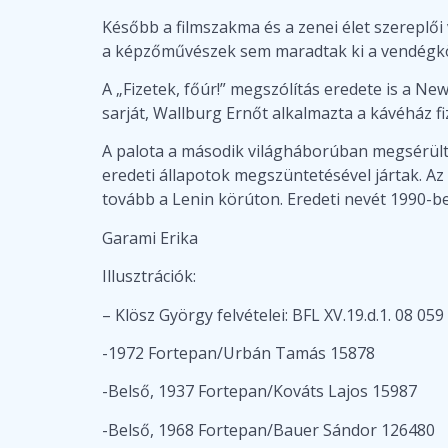
Később a filmszakma és a zenei élet szereplői 
a képzőművészek sem maradtak ki a vendégkö
A „Fizetek, főúr!” megszólítás eredete is a N
sarját, Wallburg Ernőt alkalmazta a kávéház f
A palota a második világháborúban megsérült,
eredeti állapotok megszüntetésével jártak. Az
tovább a Lenin körúton. Eredeti nevét 1990-be
Garami Erika
Illusztrációk:
– Klösz György felvételei: BFL XV.19.d.1. 08 059
-1972 Fortepan/Urbán Tamás 15878
-Belső, 1937 Fortepan/Kováts Lajos 15987
-Belső, 1968 Fortepan/Bauer Sándor 126480