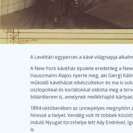
A Levéltári egyperces a kávé világnapja alka
A New York kávéház épülete eredetileg a New 
Hauszmann Alajos nyerte meg, aki Giergl Kálmá
működő kávéházat elkészültekor és ma is sokan
oszlopokkal és korlátokkal oldotta meg a terve
biliárdterem is, amelynek mellékhajóit kártya
1894 októberében az ünnepélyes megnyitón a kö
híressé a helyet. Vendég volt itt többek közö
induló Nyugat törzshelye lett Ady Endrével, Ig
is.