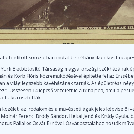
lmából indított sorozatban mutat be néhány ikonikus budapes
York Életbiztosító Társaság magyarországi székházának épü
n és Korb Flóris közreműködésével építette fel az Erzsébet k
 a világ legszebb kávéházának tartják. Az épületrész négy 
ző. Összesen 14 lépcső vezetett le a főhajóba, amit a pestie
szobákra osztották.
zélet, az irodalom és a művészeti ágak jeles képviselői vet
tt Molnár Ferenc, Bródy Sándor, Heltai Jenő és Krúdy Gyula, 
notus Pállal és Osvát Ernővel. Osvát asztalához hozták művei