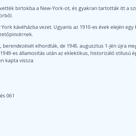
vették birtokba a New-York-ot, és gyakran tartották itt a sz
rből.
ew York kávéházba vezet. Ugyanis az 1910-es évek elején egy
izetőpincérnek.
 berendezését elhordták, de 1945. augusztus 1-jén újra megn
 1949-es államosítás után az eklektikus, historizáló stílus
n kapta vissza.
 és 061