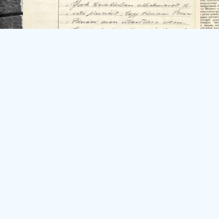
áz
st Főváros Önkormányzata és Főpolgármesteri Hivatala Elekt
Információszabadság oldala
pest Főváros Levéltára Elektronikus Információszabadság o