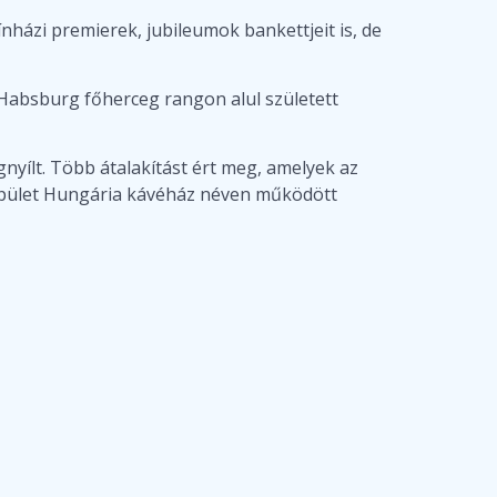
ínházi premierek, jubileumok bankettjeit is, de
 Habsburg főherceg rangon alul született
yílt. Több átalakítást ért meg, amelyek az
ú épület Hungária kávéház néven működött