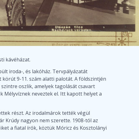
ti kávéházat.
lt iroda-, és lakóház. Tervpályázatát
örút 9-11. szám alatti palotát. A földszintjén
szintre oszlik, amelyek tagolását csavart
k Mélyvíznek neveztek el. Itt kapott helyet a
tek részt. Az irodalmárok tették végül
bár Krúdy nagyon nem szerette. 1908-tól az
ket a fiatal írók, köztük Móricz és Kosztolányi