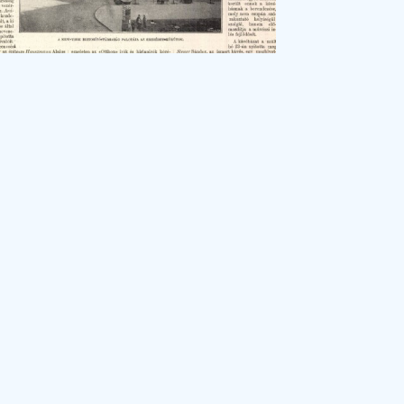
Levéltári egyperces 2024/33. A Japán Kávéház
ronikus
ldala