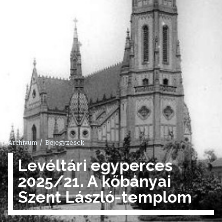
/
Archívum
Bejegyzések
Levéltári egyperces
2025/21. A kőbányai
Szent László-templom