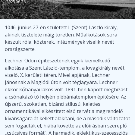
2025.06.26
1046. június 27-én született I. (Szent) László király,
akinek tisztelete máig töretlen. Műalkotások sora
készült róla, közterek, intézmények viselik nevét
országszerte.
Lechner Ödön építészetének egyik kiemelkedő
alkotása a Szent László-templom, a lovagkirály nevét
viselő, X. kerületi téren. Mivel apjának, Lechner
Jánosnak a Maglódi úton volt téglagyára, Lechner
ekkor kőbányai lakos volt. 1891-ben kapott megbízást
a csónakázó tó helyén plébániatemplom építésére. Az
újszerű, szokatlan, bizánci stílusú, keleties
ornamentikával elkészített első tervét a megrendelő
kívánságára át kellett alakítani, de a második változatot
sem fogadták el, hiába követte az előírásban szereplő
„csúcsíves formát”. A harmadik, eklektikus-szecessziós