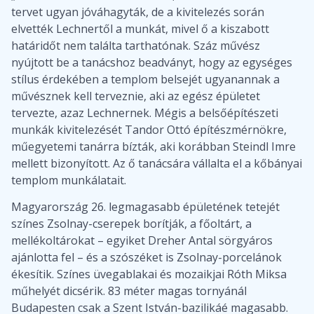
tervet ugyan jóváhagyták, de a kivitelezés során
elvették Lechnertől a munkát, mivel ő a kiszabott
határidőt nem találta tarthatónak. Száz művész
nyújtott be a tanácshoz beadványt, hogy az egységes
stílus érdekében a templom belsejét ugyanannak a
művésznek kell terveznie, aki az egész épületet
tervezte, azaz Lechnernek. Mégis a belsőépítészeti
munkák kivitelezését Tandor Ottó építészmérnökre,
műegyetemi tanárra bízták, aki korábban Steindl Imre
mellett bizonyított. Az ő tanácsára vállalta el a kőbányai
templom munkálatait.
Magyarország 26. legmagasabb épületének tetejét
színes Zsolnay-cserepek borítják, a főoltárt, a
mellékoltárokat – egyiket Dreher Antal sörgyáros
ajánlotta fel – és a szószéket is Zsolnay-porcelánok
ékesítik. Színes üvegablakai és mozaikjai Róth Miksa
műhelyét dicsérik. 83 méter magas tornyánál
Budapesten csak a Szent István-bazilikáé magasabb.