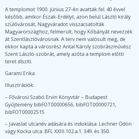
A templomot 1900. június 27-én avatták fel. 40 évvel
később, amikor Észak-Erdélyt, azon belül László király
szülővárosát, Nagyváradot visszacsatolták
Magyarországhoz, felmerült, hogy Kőbányát nevezzék
át Szentlászlóvárosnak. A terv nem valósult meg, de
ekkor kapta a városrész Antal Károly szobrászművész
Szent László-szobrát, amely azóta a templom előtti
teret díszíti.
Garami Erika
Illusztrációk:
– Fővárosi Szabó Ervin Könyvtár – Budapest
Gyűjtemény bibFOT00000656, bibFOT00000721,
bibFOT00002515
– Javaslat utcanév adására és indoklása: Lechner Ödön
vagy Kocka utca. BFL XXIII.102.a.1. 349. és 350.