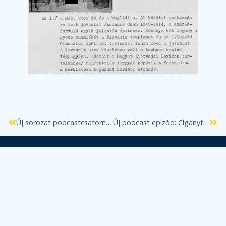
Új sorozat podcastcsatornánkon: Budapesti romák története
Új podcast epizód: Cigánytelep-felszámolás Óbudán az államszocializmus alatt – Beszélgetés György Eszterrel
Budapest Főváros
Önkormányzata és
Főpolgármesteri
Hivatala Elektronikus
Információszabadság
oldala