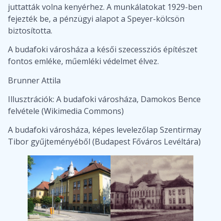
juttatták volna kenyérhez. A munkálatokat 1929-ben
fejezték be, a pénzügyi alapot a Speyer-kölcsön
biztosította.
A budafoki városháza a késői szecessziós építészet
fontos emléke, műemléki védelmet élvez.
Brunner Attila
Illusztrációk: A budafoki városháza, Damokos Bence
felvétele (Wikimedia Commons)
A budafoki városháza, képes levelezőlap Szentirmay
Tibor gyűjteményéből (Budapest Főváros Levéltára)