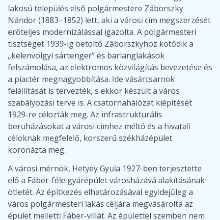
lakosú település első polgármestere Záborszky
Nándor (1883–1852) lett, aki a városi cím megszerzését
erőteljes modernizálással igazolta. A polgármesteri
tisztséget 1939-ig betöltő Záborszkyhoz kötődik a
„kelenvölgyi sártenger” és barlanglakások
felszámolása, az elektromos közvilágítás bevezetése és
a piactér megnagyobbítása. Ide vásárcsarnok
felállítását is tervezték, s ekkor készült a város
szabályozási terve is. A csatornahálózat kiépítését
1929-re célozták meg. Az infrastrukturális
beruházásokat a városi címhez méltó és a hivatali
céloknak megfelelő, korszerű székházépület
koronázta meg.
A városi mérnök, Hetyey Gyula 1927-ben terjesztette
elő a Fáber-féle gyárépület városházává alakításának
ötletét. Az építkezés elhatározásával egyidejűleg a
város polgármesteri lakás céljára megvásárolta az
épület melletti Fáber-villát. Az épülettel szemben nem