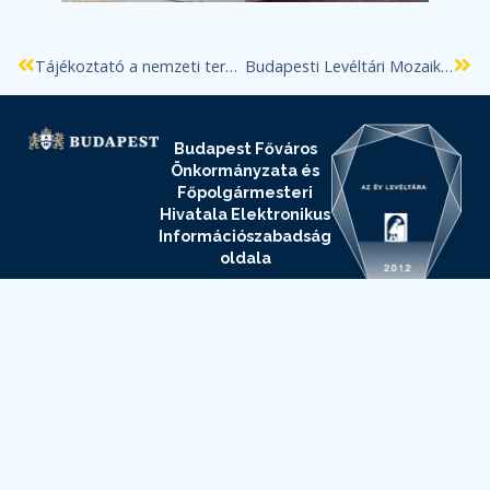
Tájékoztató a nemzeti tervvagyonba tartozó építészeti tervek felhasználásának feltételeiről
Budapesti Levéltári Mozaikok 2026/5. Mautner Zoltán: Mautner Sándor, egy angyalföldi munkásmozgalmi mártír
Budapest Főváros
Önkormányzata és
Főpolgármesteri
Hivatala Elektronikus
Információszabadság
oldala
Budapest Főváros
Levéltára
Elektronikus
Információszabadság
oldala
Adatvédelmi
és
adatkezelési