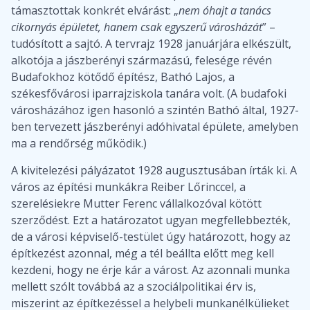
támasztottak konkrét elvárást: „
nem óhajt a tanács
cikornyás épületet, hanem csak egyszerű városházát
” –
tudósított a sajtó. A tervrajz 1928 januárjára elkészült,
alkotója a jászberényi származású, felesége révén
Budafokhoz kötődő építész, Bathó Lajos, a
székesfővárosi iparrajziskola tanára volt. (A budafoki
városházához igen hasonló a szintén Bathó által, 1927-
ben tervezett jászberényi adóhivatal épülete, amelyben
ma a rendőrség működik.)
A kivitelezési pályázatot 1928 augusztusában írták ki. A
város az építési munkákra Reiber Lőrinccel, a
szerelésiekre Mutter Ferenc vállalkozóval kötött
szerződést. Ezt a határozatot ugyan megfellebbezték,
de a városi képviselő-testület úgy határozott, hogy az
építkezést azonnal, még a tél beállta előtt meg kell
kezdeni, hogy ne érje kár a várost. Az azonnali munka
mellett szólt továbbá az a szociálpolitikai érv is,
miszerint az építkezéssel a helybeli munkanélkülieket