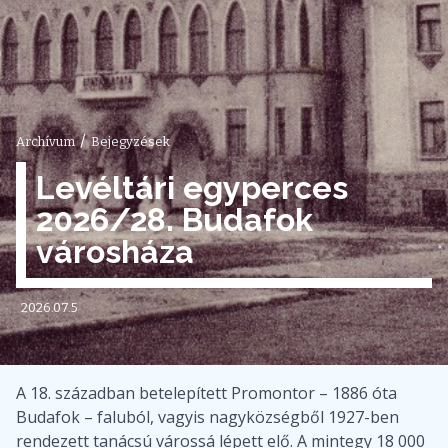
/
Archívum
Bejegyzések
Levéltári egyperces
2026/28. Budafok
városháza
2026.07.5
A 18. században betelepített Promontor – 1886 óta
Budafok – faluból, vagyis nagyközségből 1927-ben
rendezett tanácsú várossá lépett elő. A mintegy 18 000