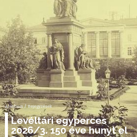
/
Archívum
Bejegyzések
Levéltári egyperces
2026/3. 150 éve hunyt el