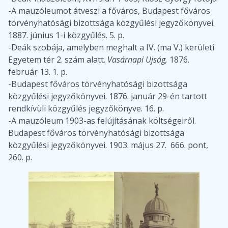
-A mauzóleumot átveszi a főváros, Budapest főváros
törvényhatósági bizottsága közgyűlési jegyzőkönyvei.
1887. június 1-i közgyűlés. 5. p.
-Deák szobája, amelyben meghalt a IV. (ma V.) kerületi
Egyetem tér 2. szám alatt.
Vasárnapi Ujság,
1876.
február 13. 1. p.
-Budapest főváros törvényhatósági bizottsága
közgyűlési jegyzőkönyvei. 1876. január 29-én tartott
rendkívüli közgyűlés jegyzőkönyve. 16. p.
-A mauzóleum 1903-as felújításának költségeiről.
Budapest főváros törvényhatósági bizottsága
közgyűlési jegyzőkönyvei. 1903. május 27. 666. pont,
260. p.