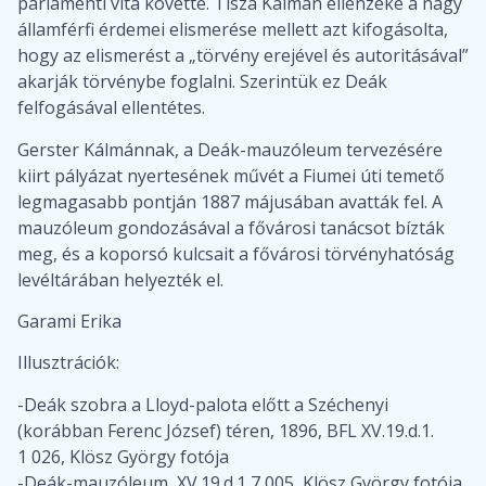
parlamenti vita követte. Tisza Kálmán ellenzéke a nagy
államférfi érdemei elismerése mellett azt kifogásolta,
hogy az elismerést a „törvény erejével és autoritásával”
akarják törvénybe foglalni. Szerintük ez Deák
felfogásával ellentétes.
Gerster Kálmánnak, a Deák-mauzóleum tervezésére
kiirt pályázat nyertesének művét a Fiumei úti temető
legmagasabb pontján 1887 májusában avatták fel. A
mauzóleum gondozásával a fővárosi tanácsot bízták
meg, és a koporsó kulcsait a fővárosi törvényhatóság
levéltárában helyezték el.
Garami Erika
Illusztrációk:
-Deák szobra a Lloyd-palota előtt a Széchenyi
(korábban Ferenc József) téren, 1896, BFL XV.19.d.1.
1 026, Klösz György fotója
-Deák-mauzóleum, XV.19.d.1 7 005, Klösz György fotója