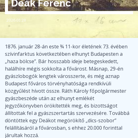
Deák Ferenc
2026.01.28
1876. január 28-án este ¾ 11-kor életének 73. évében
szívinfarktus következtében elhunyt Budapesten a
„haza bölcse”. Bár hosszabb ideje betegeskedett,
halálhíre mégis sokkolta a fővárost. Másnap, 29-én
gyászlobogók lengtek városszerte, és még aznap
Budapest főváros törvényhatósága rendkívüli
közgyűlést hívott össze. Ráth Károly főpolgármester
gyászbeszéde után az elhunyt emlékét
jegyzőkönyvben örökítették meg, és bizottságot
állítottak fel a gyászszertartás szervezésére. Továbbá
döntöttek egy Deákot megörökítő „dics-szobor”
felállításáról a fővárosban, s ehhez 20.000 forinttal
járultak hozzá.