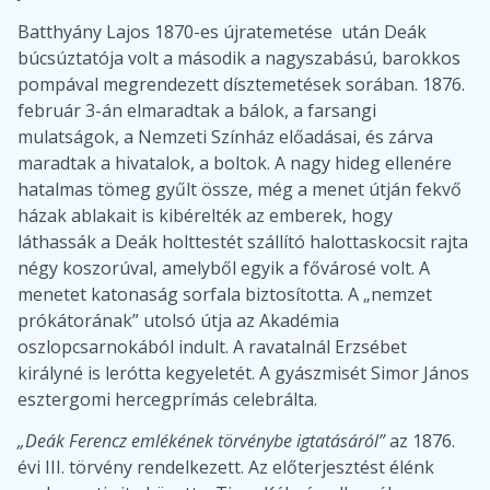
Batthyány Lajos 1870-es újratemetése után Deák
búcsúztatója volt a második a nagyszabású, barokkos
pompával megrendezett dísztemetések sorában. 1876.
február 3-án elmaradtak a bálok, a farsangi
mulatságok, a Nemzeti Színház előadásai, és zárva
maradtak a hivatalok, a boltok. A nagy hideg ellenére
hatalmas tömeg gyűlt össze, még a menet útján fekvő
házak ablakait is kibérelték az emberek, hogy
láthassák a Deák holttestét szállító halottaskocsit rajta
négy koszorúval, amelyből egyik a fővárosé volt. A
menetet katonaság sorfala biztosította. A „nemzet
prókátorának” utolsó útja az Akadémia
oszlopcsarnokából indult. A ravatalnál Erzsébet
királyné is lerótta kegyeletét. A gyászmisét Simor János
esztergomi hercegprímás celebrálta.
„Deák Ferencz emlékének törvénybe igtatásáról”
az 1876.
évi III. törvény rendelkezett. Az előterjesztést élénk