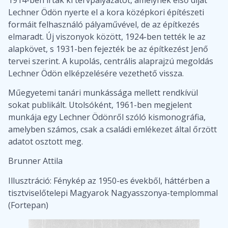
Lechner Ödön nyerte el a kora középkori építészeti
formáit felhasználó pályaművével, de az építkezés
elmaradt. Új viszonyok között, 1924-ben tették le az
alapkövet, s 1931-ben fejezték be az építkezést Jenő
tervei szerint. A kupolás, centrális alaprajzú megoldás
Lechner Ödön elképzelésére vezethető vissza.
Műegyetemi tanári munkássága mellett rendkívül
sokat publikált. Utolsóként, 1961-ben megjelent
munkája egy Lechner Ödönről szóló kismonográfia,
amelyben számos, csak a családi emlékezet által őrzött
adatot osztott meg.
Brunner Attila
Illusztráció: Fénykép az 1950-es évekből, háttérben a
tisztviselőtelepi Magyarok Nagyasszonya-templommal
(Fortepan)