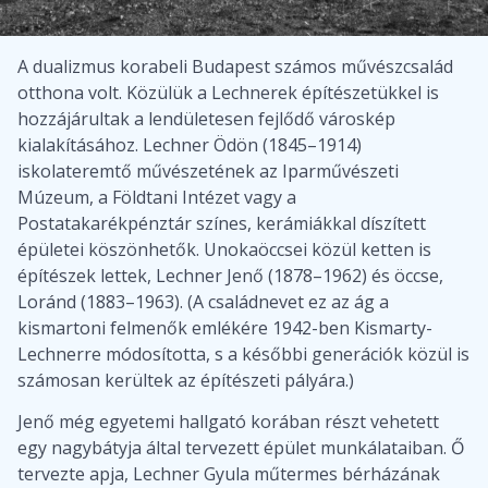
A dualizmus korabeli Budapest számos művészcsalád
otthona volt. Közülük a Lechnerek építészetükkel is
hozzájárultak a lendületesen fejlődő városkép
kialakításához. Lechner Ödön (1845–1914)
iskolateremtő művészetének az Iparművészeti
Múzeum, a Földtani Intézet vagy a
Postatakarékpénztár színes, kerámiákkal díszített
épületei köszönhetők. Unokaöccsei közül ketten is
építészek lettek, Lechner Jenő (1878–1962) és öccse,
Loránd (1883–1963). (A családnevet ez az ág a
kismartoni felmenők emlékére 1942-ben Kismarty-
Lechnerre módosította, s a későbbi generációk közül is
számosan kerültek az építészeti pályára.)
Jenő még egyetemi hallgató korában részt vehetett
egy nagybátyja által tervezett épület munkálataiban. Ő
tervezte apja, Lechner Gyula műtermes bérházának