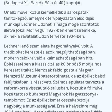
(Budapest XI., Bartók Béla út 40.) kapuját.
Önálló művei közül kiemelkedik a sárospataki
tanítóképző, amelynek tervpályázatán első díjas
munkája Lechner Ödönét is maga mögé szorította;
illetve Jókai Mór végül 1927-ben emelt síremléke,
akinek a ravatalát Ödön tervezte 1904-ben.
Lechner Jenő szemlélete hagyományelvű volt. A
tradíciókat kereste és azok megújíthatóságában,
modern célokra való alkalmazhatóságában hitt.
Építészetében a klasszicizálás különböző módjaihoz
keresett utakat. Nemcsak feldolgozta a Magyar
Nemzeti Múzeum építéstörténetét, de az épület belső
felújításában is részt vett. Számos épületét tervezte a
reformkorra visszautaló stílusban, köztük a fő művei
közé tartozó budapesti Magyarok Nagyasszonya-
templomot. Ez az épület ismét összekapcsolja
nagybátyja munkásságával. Erre a helyszínre még
1914-ben írtak ki tervpályázatot, amelynek első díját