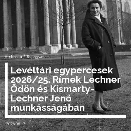
/
Archívum
Bejegyzések
Levéltári egypercesek
2026/25. Rímek Lechner
Ödön és Kismarty-
Lechner Jenő
munkásságában
2026.06.17