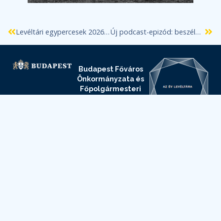
Levéltári egypercesek 2026/24. Pápai Manó háza és a Kőasszony
Új podcast-epizód: beszélgetés Pecsők Lászlóval
Budapest Főváros
Önkormányzata és
Főpolgármesteri
Hivatala Elektronikus
Információszabadság
oldala
Budapest Főváros
Levéltára
Elektronikus
Információszabadság
oldala
Adatvédelmi
és