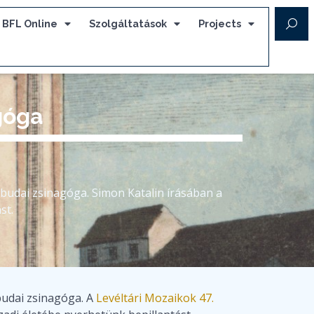
BFL Online
Szolgáltatások
Projects
góga
z óbudai zsinagóga. Simon Katalin írásában a
st.
óbudai zsinagóga. A
Levéltári Mozaikok 47.