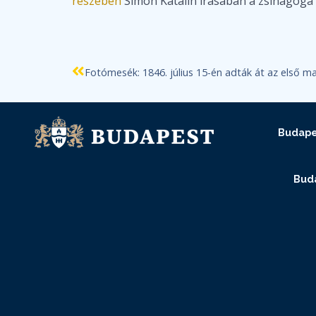
részében
Simon Katalin írásában a zsinagóga 
Budape
Buda