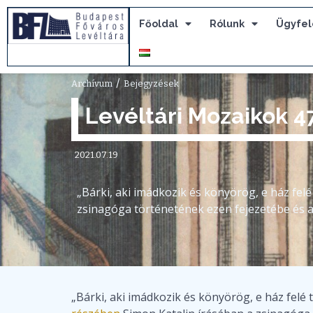
Főoldal
Rólunk
Ügyfel
/
Archívum
Bejegyzések
Levéltári Mozaikok 4
2021.07.19
„Bárki, aki imádkozik és könyörög, e ház felé
zsinagóga történetének ezen fejezetébe és az
„Bárki, aki imádkozik és könyörög, e ház felé t