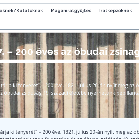
eknek/Kutatóknak
Magániratgyűjtés
Iratképzőknek
7. – 200 éves az óbudai zsina
 tárja ki tenyerét” – 200 éve, 1821. július 20-án nyílt meg a
 óbudai zsidóság 19. századi életébe nyerhetünk bepillantá
árja ki tenyerét” – 200 éve, 1821. július 20-án nyílt meg az 