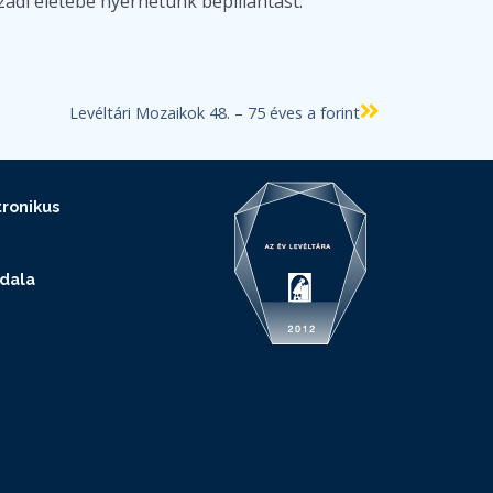
adi életébe nyerhetünk bepillantást.
Levéltári Mozaikok 48. – 75 éves a forint
ronikus
ldala