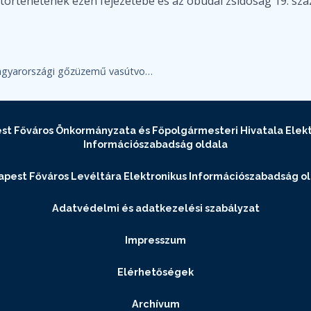
történetének ezen fejezetébe és az óbudai zsidóság 19. száz
Fotómesék: 1846. július 15-én adták át az első magyarországi gőzüzemű vasútvonalat
st Főváros Önkormányzata és Főpolgármesteri Hivatala Elekt
Információszabadság oldala
pest Főváros Levéltára Elektronikus Információszabadság o
Adatvédelmi és adatkezelési szabályzat
Impresszum
Elérhetőségek
Archívum