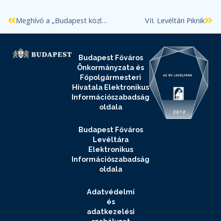
Meghívó a „Budapest közlekedik” című kiállítás megnyitójára
VII. Levéltári Piknik
Budapest Főváros
Önkormányzata és
Főpolgármesteri
Hivatala Elektronikus
Információszabadság
oldala
Budapest Főváros
Levéltára
Elektronikus
Információszabadság
oldala
Adatvédelmi
és
adatkezelési