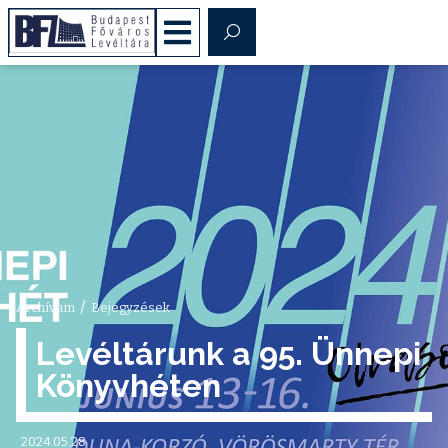
/
Archívum
Bejegyzések
Levéltárunk a 95. Ünnepi
Könyvhéten
2024.05.28