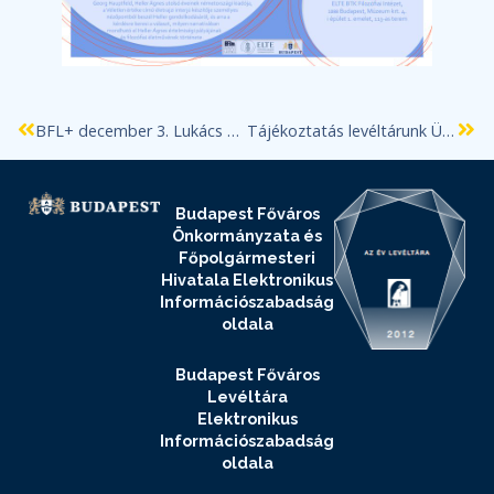
BFL+ december 3. Lukács Anikó és Barta Tamás előadásai
Tájékoztatás levéltárunk Ügyfél- és Kutatószolgálatának decemberi zárvatartásáról
Budapest Főváros
Önkormányzata és
Főpolgármesteri
Hivatala Elektronikus
Információszabadság
oldala
Budapest Főváros
Levéltára
Elektronikus
Információszabadság
oldala