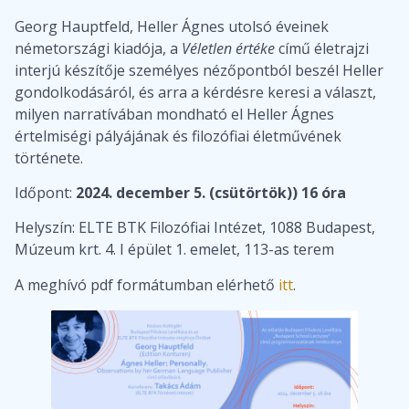
Georg Hauptfeld, Heller Ágnes utolsó éveinek
németországi kiadója, a
Véletlen értéke
című életrajzi
interjú készítője személyes nézőpontból beszél Heller
gondolkodásáról, és arra a kérdésre keresi a választ,
milyen narratívában mondható el Heller Ágnes
értelmiségi pályájának és filozófiai életművének
története.
Időpont:
2024. december 5. (csütörtök)) 16 óra
Helyszín: ELTE BTK Filozófiai Intézet, 1088 Budapest,
Múzeum krt. 4. I épület 1. emelet, 113-as terem
A meghívó pdf formátumban elérhető
itt
.