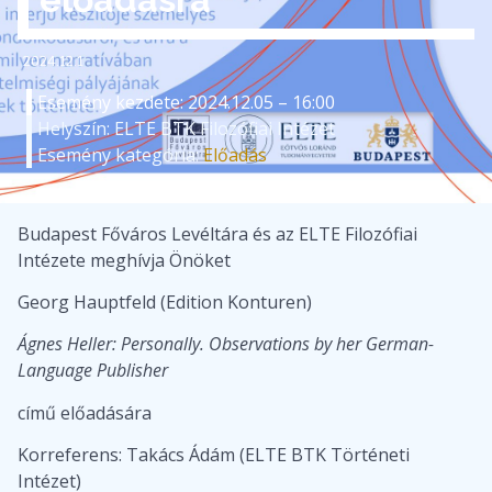
2024.12.1
Esemény kezdete: 2024.12.05 – 16:00
Helyszín: ELTE BTK Filozófiai Intézet
Esemény kategória:
Előadás
Budapest Főváros Levéltára és az ELTE Filozófiai
Intézete meghívja Önöket
Georg Hauptfeld (Edition Konturen)
Ágnes Heller: Personally. Observations by her German-
Language Publisher
című előadására
Korreferens: Takács Ádám (ELTE BTK Történeti
Intézet)