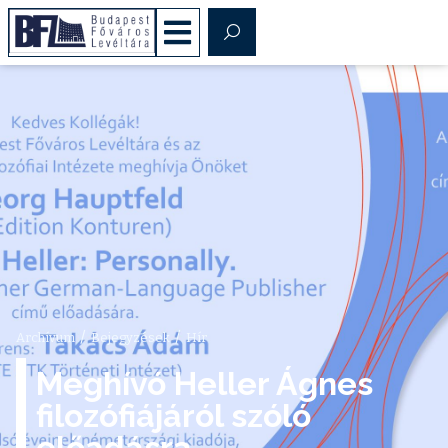
/
/
Archívum
Bejegyzések
Hír
Meghívó Heller Ágnes
filozófiájáról szóló
előadásra