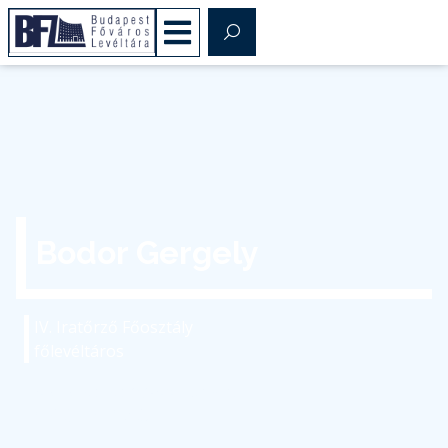
Bodor Gergely
IV. Iratőrző Főosztály
főlevéltáros
bodor.gergely@bparchiv.hu
(+36) 1 298-7659