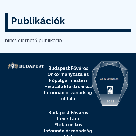
Publikációk
nincs elérhető publikáció
Budapest Főváros
Önkormányzata és
Főpolgármesteri
Hivatala Elektronikus
Információszabadság
oldala
Budapest Főváros
Levéltára
Elektronikus
Információszabadság