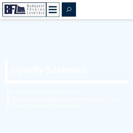
Győrffy Szabolcs
VI. Állományvédelmi Főosztály
főosztályvezető-helyettes, levéltári reprográfus,
fotó és digitalizáló műhelyvezető
gyorffy.szabolcs@bparchiv.hu
(+36) 1 298-7565