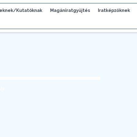
eknek/Kutatóknak
Magániratgyűjtés
Iratképzőknek
ly