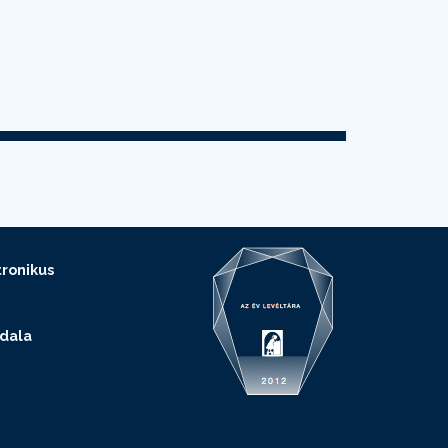
ronikus
ldala