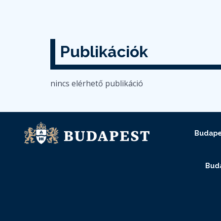
Publikációk
nincs elérhető publikáció
Budape
Buda