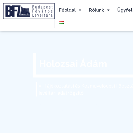
Főoldal
Rólunk
Ügyfel
Holozsai Ádám
V. Tájékoztatási és Közművelődési Főosztá
levéltári adatrögzítő
holozsai.adam@bparchiv.hu
(+36) 1 298-7520