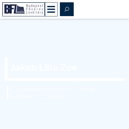
Jakab Lilla Zoé
VII. E-levéltári és Informatikai Főosztály
segédlevéltáros, MI-szakértő
jakab.lilla@bparchiv.hu
(+36) 1 298 7610