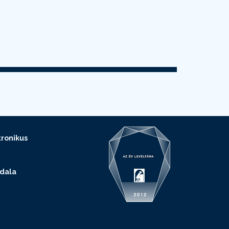
ronikus
ldala