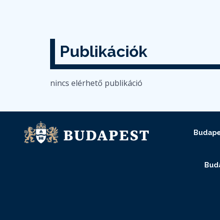
Publikációk
nincs elérhető publikáció
Budape
Buda