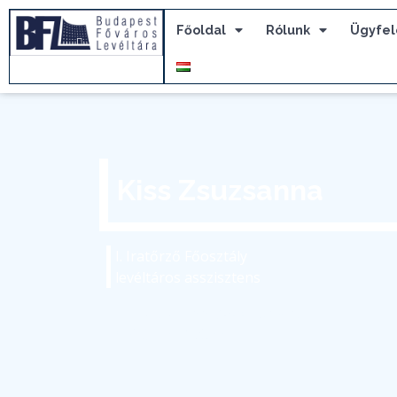
Főoldal
Rólunk
Ügyfel
Kiss Zsuzsanna
I. Iratőrző Főosztály
levéltáros asszisztens
kiss.zsuzsanna@bparchiv.hu
(+36) 1 298-7522