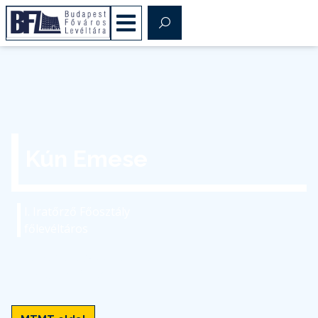
Kún Emese
I. Iratőrző Főosztály
főlevéltáros
kun.emese@bparchiv.hu
(+36) 1 298-7542