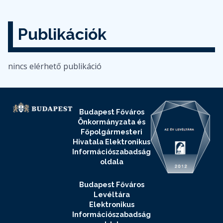
Publikációk
nincs elérhető publikáció
Budapest Főváros
Önkormányzata és
Főpolgármesteri
Hivatala Elektronikus
Információszabadság
oldala
Budapest Főváros
Levéltára
Elektronikus
Információszabadság