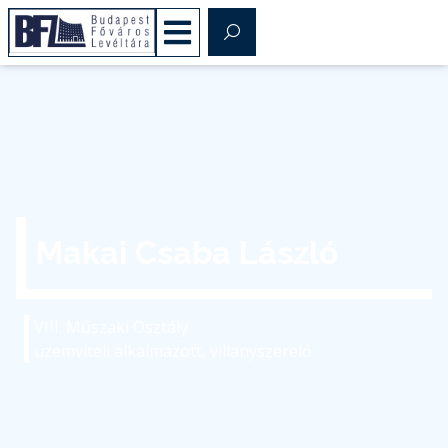
Makai Csaba László
VIII. Műszaki Osztály
üzemviteli alkalmazott, villanyszerelő
makai.csaba@bparchiv.hu
(+36) 1 298-7618