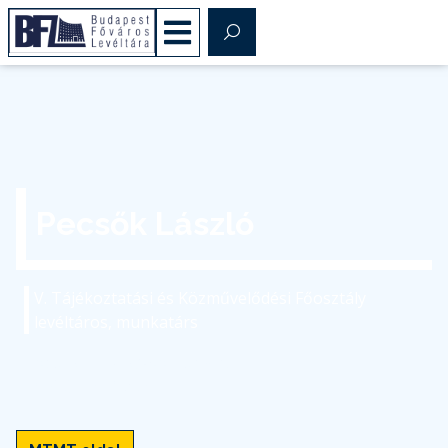
Pecsők László
V. Tájékoztatási és Közművelődési Főosztály
levéltáros, munkatárs
pecsok.laszlo@bparchiv.hu
(+36) 1 298-7629