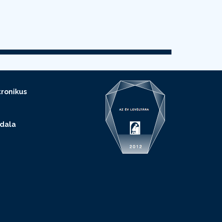
ronikus
ldala