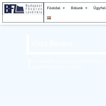
Főoldal
Rólunk
Ügyfel
Vida Bence
VII. E-levéltári és Informatikai Főosztály
segédlevéltáros, MI-szakértő
vida.bence@bparchiv.hu
(+36) 1 298 7610