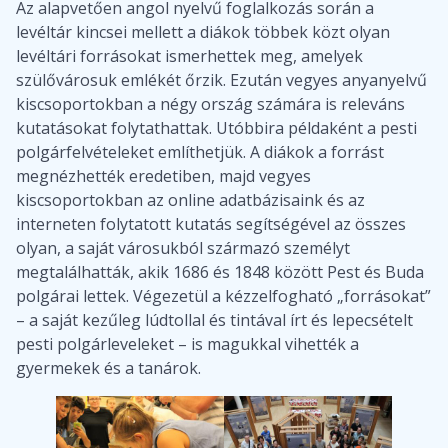
Az alapvetően angol nyelvű foglalkozás során a
levéltár kincsei mellett a diákok többek közt olyan
levéltári forrásokat ismerhettek meg, amelyek
szülővárosuk emlékét őrzik. Ezután vegyes anyanyelvű
kiscsoportokban a négy ország számára is releváns
kutatásokat folytathattak. Utóbbira példaként a pesti
polgárfelvételeket említhetjük. A diákok a forrást
megnézhették eredetiben, majd vegyes
kiscsoportokban az online adatbázisaink és az
interneten folytatott kutatás segítségével az összes
olyan, a saját városukból származó személyt
megtalálhatták, akik 1686 és 1848 között Pest és Buda
polgárai lettek. Végezetül a kézzelfogható „forrásokat”
– a saját kezűleg lúdtollal és tintával írt és lepecsételt
pesti polgárleveleket – is magukkal vihették a
gyermekek és a tanárok.