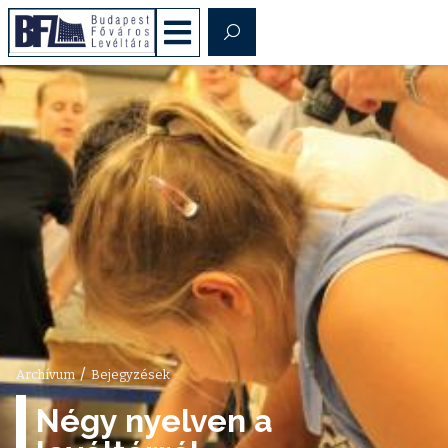
/
Archívum
Bejegyzések
Négy nyelven a