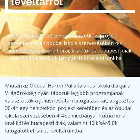
levéltárról
2019.09.6
2019. augusztus 30-án egy nemzetközi projekt
keretében és az óbudai iskola szervezésében 4-4
selmecbányai, kutna horai, krakkói és budapesti diák,
valamint 10 kísérőjük látogatott el levéltárunkba.
Miután az Óbudai Harrer Pál általános iskola diákjai a
Világörökség nyári táboruk legjobb programjának
választották a júliusi levéltári látogatásukat, augusztus
30-án egy nemzetközi projekt keretében és az óbudai
iskola szervezésében 4-4 selmecbányai, kutna horai,
krakkói és budapesti diák, valamint 10 kísérőjük
látogatott el ismét levéltárunkba.