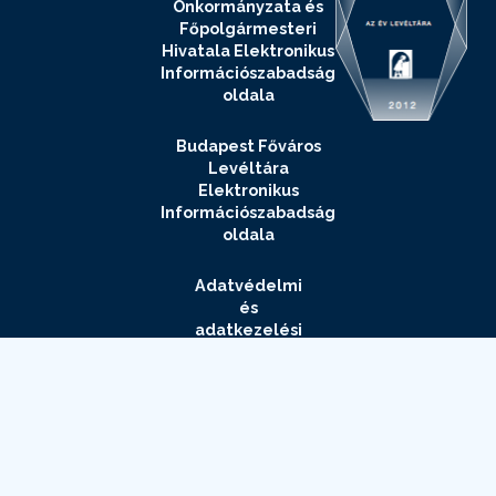
Önkormányzata és
Főpolgármesteri
Hivatala Elektronikus
Információszabadság
oldala
Budapest Főváros
Levéltára
Elektronikus
Információszabadság
oldala
Adatvédelmi
és
adatkezelési
szabályzat
Impresszum
Elérhetőségek