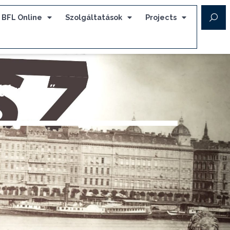
BFL Online
Szolgáltatások
Projects
lérhető