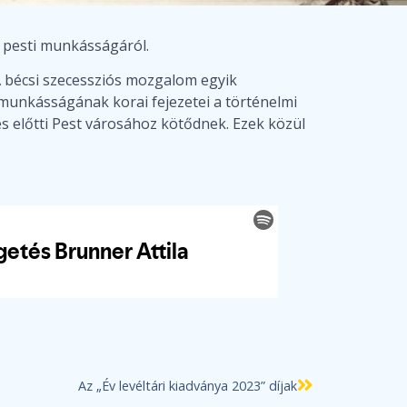
z pesti munkásságáról.
A bécsi szecessziós mozgalom egyik
 munkásságának korai fejezetei a történelmi
 előtti Pest városához kötődnek. Ezek közül
Az „Év levéltári kiadványa 2023” díjak