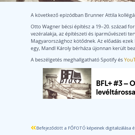
A következő epizódban Brunner Attila kollégá
Otto Wagner bécsi építész a 19–20. század fo
vezéralakja, az építészeti és iparművészeti t
Magyarországhoz kötődnek. Az előadás ezek kö
egy, Mandl Károly bérháza újonnan került bea
A beszélgetés meghallgatható Spotify és
You