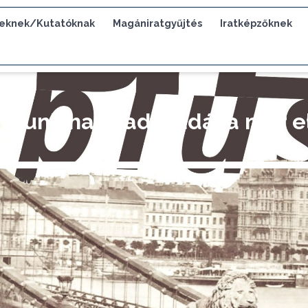
eknek/Kutatóknak
Magániratgyűjtés
Iratképzőknek
atunk harmadik adása már e