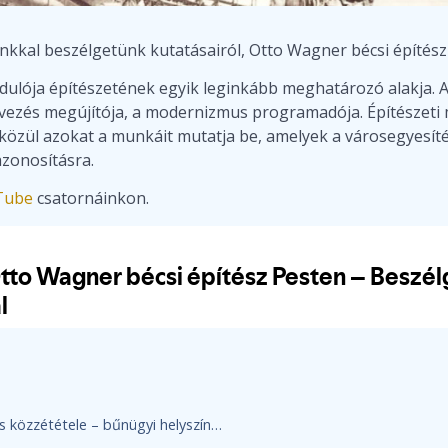
nkkal beszélgetünk kutatásairól, Otto Wagner bécsi építés
rdulója építészetének egyik leginkább meghatározó alakja. 
ervezés megújítója, a modernizmus programadója. Építészeti
zül azokat a munkáit mutatja be, amelyek a városegyesítés
zonosításra.
Tube
csatornáinkon.
Befejeződött a FŐFOTÓ képeinek digitalizálása és közzététele – bűnügyi helyszínelési fotók az interneten!