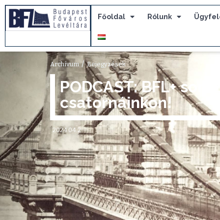
Főoldal
Rólunk
Ügyfel
/
Archívum
Bejegyzések
PODCAST: BFL+ soroz
csatornáinkon!
2024.04.2