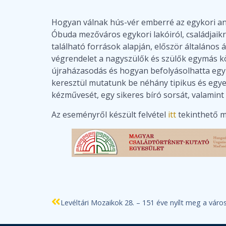
Hogyan válnak hús-vér emberré az egykori an
Óbuda mezőváros egykori lakóiról, családjaik
található források alapján, először általános 
végrendelet a nagyszülők és szülők egymás közt
újraházasodás és hogyan befolyásolhatta egy-
keresztül mutatunk be néhány tipikus és egyed
kézművesét, egy sikeres bíró sorsát, valamint
Az eseményről készült felvétel
itt
tekinthető 
Levéltári Mozaikok 28. – 151 éve nyílt meg a város