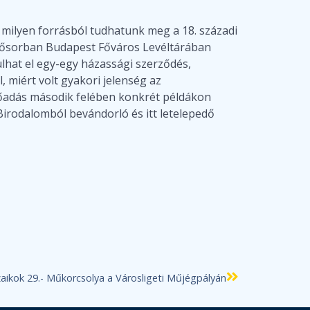
milyen forrásból tudhatunk meg a 18. századi
elsősorban Budapest Főváros Levéltárában
rulhat el egy-egy házassági szerződés,
, miért volt gyakori jelenség az
lőadás második felében konkrét példákon
Birodalomból bevándorló és itt letelepedő
zaikok 29.- Műkorcsolya a Városligeti Műjégpályán