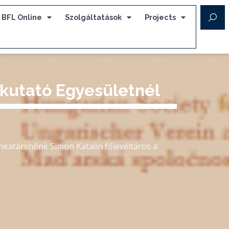
BFL Online
Szolgáltatások
Projects
-kutató Egyesületnél
unkatársnőnk Simon Katalin főlevéltáros a