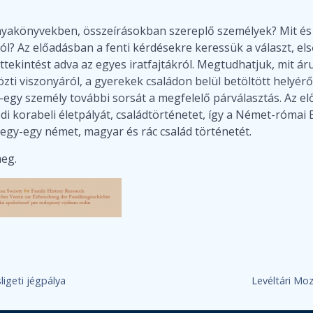
yakönyvekben, összeírásokban szereplő személyek? Mit és 
ról? Az előadásban a fenti kérdésekre keressük a választ, 
áttekintést adva az egyes iratfajtákról. Megtudhatjuk, mit á
i viszonyáról, a gyerekek családon belül betöltött helyéről
egy személy további sorsát a megfelelő párválasztás. Az e
i korabeli életpályát, családtörténetet, így a Német-római 
 egy-egy német, magyar és rác család történetét.
meg.
ligeti jégpálya
Levéltári Mo