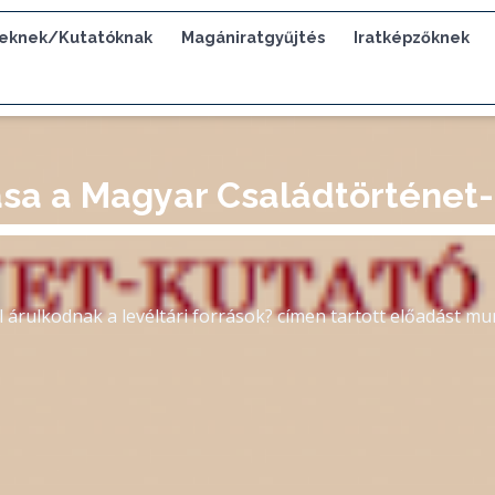
eknek/Kutatóknak
Magániratgyűjtés
Iratképzőknek
ása a Magyar Családtörténet
ől árulkodnak a levéltári források? címen tartott előadást m