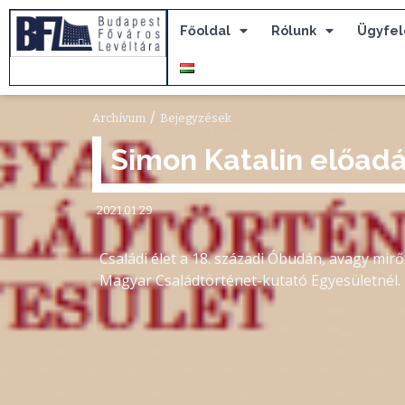
Főoldal
Rólunk
Ügyfel
/
Archívum
Bejegyzések
Simon Katalin előad
2021.01.29
Családi élet a 18. századi Óbudán, avagy mir
Magyar Családtörténet-kutató Egyesületnél.