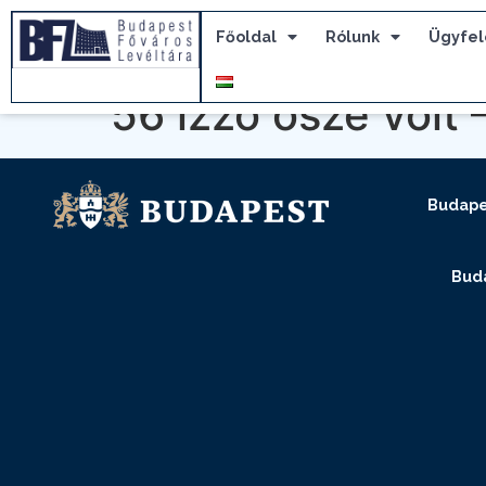
Főoldal
Rólunk
Ügyfel
56 izzó ősze volt
Budape
Buda