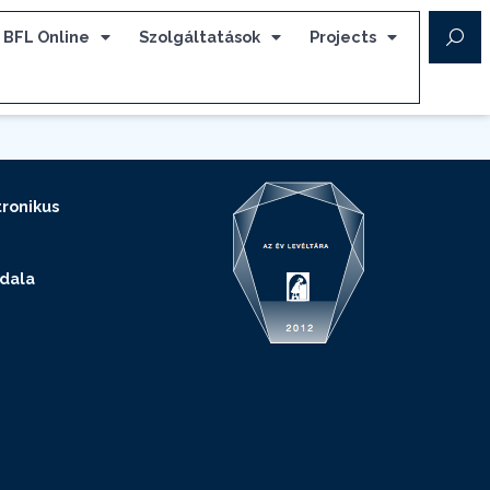
BFL Online
Szolgáltatások
Projects
ronikus
ldala