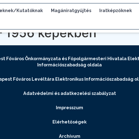
eknek/Kutatóknak
Magániratgyűjtés
Iratképzőknek
 – 1956 képekben
st Főváros Önkormányzata és Főpolgármesteri Hivatala Elekt
Információszabadság oldala
pest Főváros Levéltára Elektronikus Információszabadság o
Adatvédelmi és adatkezelési szabályzat
Impresszum
Elérhetőségek
Archívum