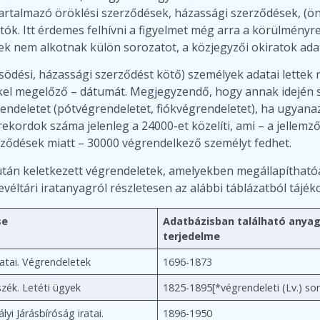
artalmazó öröklési szerződések, házassági szerződések, (öng
ók. Itt érdemes felhívni a figyelmet még arra a körülményre,
yek nem alkotnak külön sorozatot, a közjegyzői okiratok ad
ödési, házassági szerződést kötő) személyek adatai lettek r
kkel megelőző – dátumát. Megjegyzendő, hogy annak idején 
rendeletet (pótvégrendeletet, fiókvégrendeletet), ha ugya
kordok száma jelenleg a 24000-et közelíti, ami – a jellemz
ződések miatt – 30000 végrendelkező személyt fedhet.
 után keletkezett végrendeletek, amelyekben megállapítható
 levéltári iratanyagról részletesen az alábbi táblázatból tájé
se
Adatbázisban található anya
terjedelme
atai. Végrendeletek
1696-1873
szék. Letéti ügyek
1825-1895[*végrendeleti (Lv.) so
ályi Járásbíróság iratai.
1896-1950