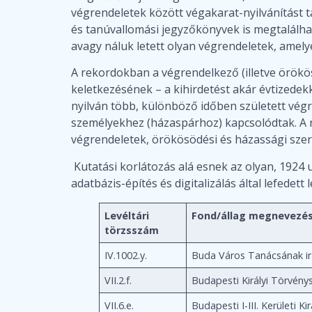
végrendeletek között végakarat-nyilvánítást t
és tanúvallomási jegyzőkönyvek is megtalálhat
avagy náluk letett olyan végrendeletek, amel
A rekordokban a végrendelkező (illetve örökös
keletkezésének – a kihirdetést akár évtizede
nyilván több, különböző időben született vég
személyekhez (házaspárhoz) kapcsolódtak. A re
végrendeletek, örökösödési és házassági szer
Kutatási korlátozás alá esnek az olyan, 1924
adatbázis-építés és digitalizálás által lefedett
Levéltári
Fond/állag megnevezé
törzsszám
IV.1002.y.
Buda Város Tanácsának ir
VII.2.f.
Budapesti Királyi Törvény
VII.6.e.
Budapesti I-III. Kerületi Kir