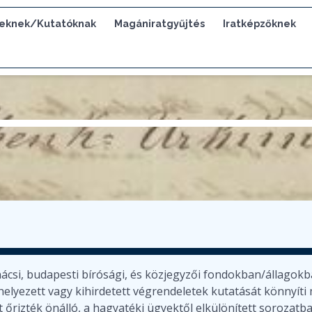
eknek/Kutatóknak
Magániratgyűjtés
Iratképzőknek
ácsi, budapesti bírósági, és közjegyzői fondokban/állagok
 helyezett vagy kihirdetett végrendeletek kutatását könnyíti
 őrizték önálló, a hagyatéki ügyektől elkülönített sorozatba