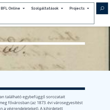
BFL Online
Szolgáltatások
Projects
ban található egybefüggő sorozatait
 meg fővárosban (az 1873. évi városegyesítést
n a végrendeleteket). A kihirdetett