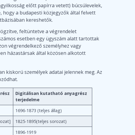
yilkosság előtt papírra vetett) búcsúlevelek,
 hogy a budapesti közjegyzők által felvett
atbázisában kereshetők.
ögzítve, feltüntetve a végrendelet
számos esetben egy ügyszám alatt tartottak
nazon végrendelkező személyhez vagy
ően házastársak által közösen alkotott
an kiskorú személyek adatai jelennek meg. Az
kozódhat.
grész
Digitálisan kutatható anyagrész
terjedelme
1696-1873 (teljes állag)
rozat]
1825-1895(teljes sorozat)
1896-1919