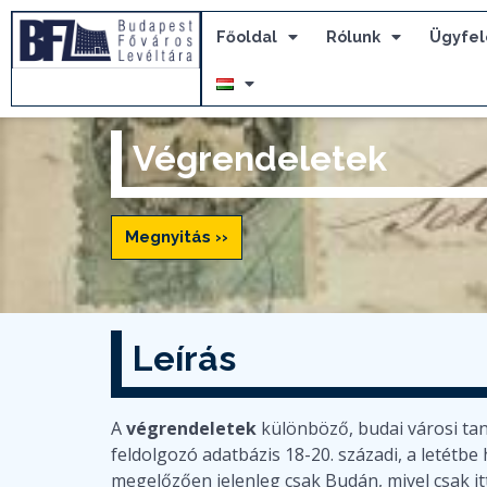
Főoldal
Rólunk
Ügyfel
Végrendeletek
Megnyitás ››
Leírás
A
végrendeletek
különböző, budai városi tan
feldolgozó adatbázis 18-20. századi, a letétbe
megelőzően jelenleg csak Budán, mivel csak itt