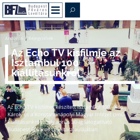
/
Archívum
Bejegyzések
Az Echo TV kisfilmje az
Isztambul 100
kiállításunkról
2019.03.11
Az Echo TV kisfilmet készített Isztambul 100 - Kós
Károly és a Konstantinápolyi Magyar Intézet című
kiállításunkról, mely április 30-ig látogatható
Budapest Főváros Levéltára aulájában.