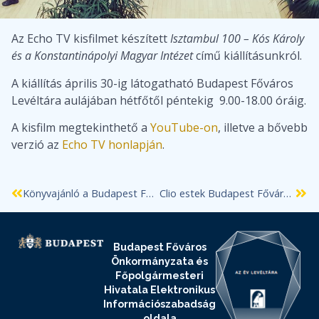
Az Echo TV kisfilmet készített
Isztambul 100 – Kós Károly
és a Konstantinápolyi Magyar Intézet
című kiállításunkról.
A kiállítás április 30-ig látogatható Budapest Főváros
Levéltára aulájában hétfőtől péntekig 9.00-18.00 óráig.
A kisfilm megtekinthető a
YouTube-on
, illetve a bővebb
verzió az
Echo TV honlapján
.
Könyvajánló a Budapest Főváros Levéltárában őrzött Bodoky-Biberauer gyűjtemény kapcsán
Clio estek Budapest Főváros Levéltárában
Budapest Főváros
Önkormányzata és
Főpolgármesteri
Hivatala Elektronikus
Információszabadság
oldala